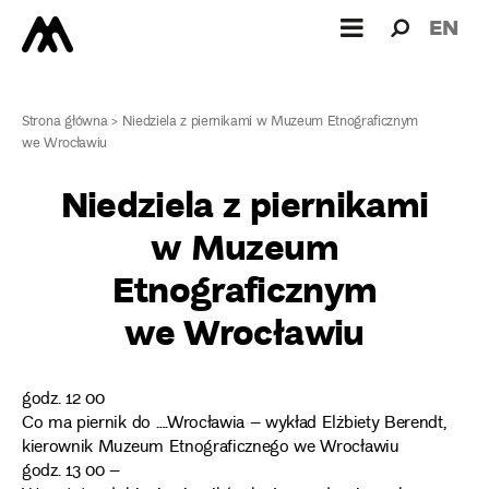
Wyszukiw
Wyszuk
EN
dla:
Strona główna
>
Niedziela z piernikami w Muzeum Etnograficznym
we Wrocławiu
Niedziela z piernikami
w Muzeum
Etnograficznym
we Wrocławiu
godz. 12 00
Co ma piernik do ….Wrocławia – wykład Elżbiety Berendt,
kierownik Muzeum Etnograficznego we Wrocławiu
godz. 13 00 –