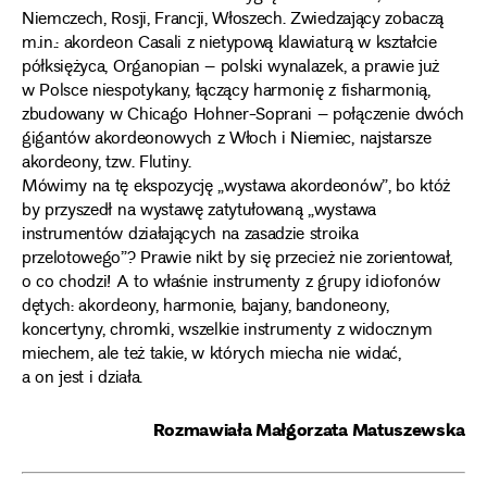
Niemczech, Rosji, Francji, Włoszech. Zwiedzający zobaczą
m.in.: akordeon Casali z nietypową klawiaturą w kształcie
półksiężyca, Organopian – polski wynalazek, a prawie już
w Polsce niespotykany, łączący harmonię z fisharmonią,
zbudowany w Chicago Hohner-Soprani – połączenie dwóch
gigantów akordeonowych z Włoch i Niemiec, najstarsze
akordeony, tzw. Flutiny.
Mówimy na tę ekspozycję „wystawa akordeonów”, bo któż
by przyszedł na wystawę zatytułowaną „wystawa
instrumentów działających na zasadzie stroika
przelotowego”? Prawie nikt by się przecież nie zorientował,
o co chodzi! A to właśnie instrumenty z grupy idiofonów
dętych: akordeony, harmonie, bajany, bandoneony,
koncertyny, chromki, wszelkie instrumenty z widocznym
miechem, ale też takie, w których miecha nie widać,
a on jest i działa.
Rozmawiała Małgorzata Matuszewska