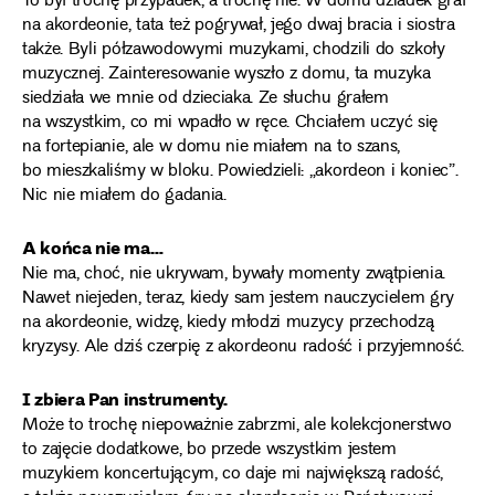
To był trochę przypadek, a trochę nie. W domu dziadek grał
na akordeonie, tata też pogrywał, jego dwaj bracia i siostra
także. Byli półzawodowymi muzykami, chodzili do szkoły
muzycznej. Zainteresowanie wyszło z domu, ta muzyka
siedziała we mnie od dzieciaka. Ze słuchu grałem
na wszystkim, co mi wpadło w ręce. Chciałem uczyć się
na fortepianie, ale w domu nie miałem na to szans,
bo mieszkaliśmy w bloku. Powiedzieli: „akordeon i koniec”.
Nic nie miałem do gadania.
A końca nie ma…
Nie ma, choć, nie ukrywam, bywały momenty zwątpienia.
Nawet niejeden, teraz, kiedy sam jestem nauczycielem gry
na akordeonie, widzę, kiedy młodzi muzycy przechodzą
kryzysy. Ale dziś czerpię z akordeonu radość i przyjemność.
I zbiera Pan instrumenty.
Może to trochę niepoważnie zabrzmi, ale kolekcjonerstwo
to zajęcie dodatkowe, bo przede wszystkim jestem
muzykiem koncertującym, co daje mi największą radość,