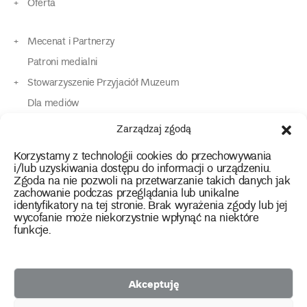
Oferta
Mecenat i Partnerzy
Patroni medialni
Stowarzyszenie Przyjaciół Muzeum
Dla mediów
Dla osób o specjalnych potrzebach
Zarządzaj zgodą
Komunikaty
Korzystamy z technologii cookies do przechowywania
Kontakt
i/lub uzyskiwania dostępu do informacji o urządzeniu.
Zgoda na nie pozwoli na przetwarzanie takich danych jak
zachowanie podczas przeglądania lub unikalne
instagram
twitter
facebook
youtube
tiktok
identyfikatory na tej stronie. Brak wyrażenia zgody lub jej
wycofanie może niekorzystnie wpłynąć na niektóre
funkcje.
Polityka prywatności
Deklaracja dostępności
Akceptuję
2026 Copyright by Muzeum Narodowe we Wrocławiu