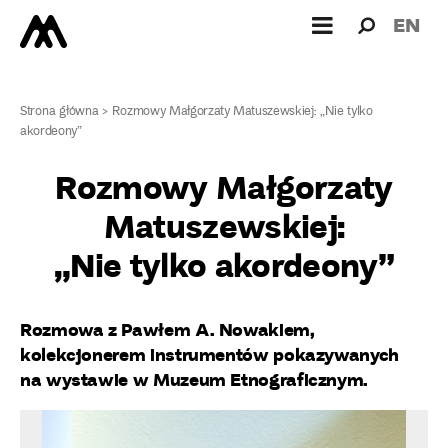
Wyszukiw
Wyszuk
EN
dla:
Strona główna
>
Rozmowy Małgorzaty Matuszewskiej: „Nie tylko
akordeony”
Rozmowy Małgorzaty
Matuszewskiej:
„Nie tylko akordeony”
Rozmowa z Pawłem A. Nowakiem,
kolekcjonerem instrumentów pokazywanych
na wystawie w Muzeum Etnograficznym.