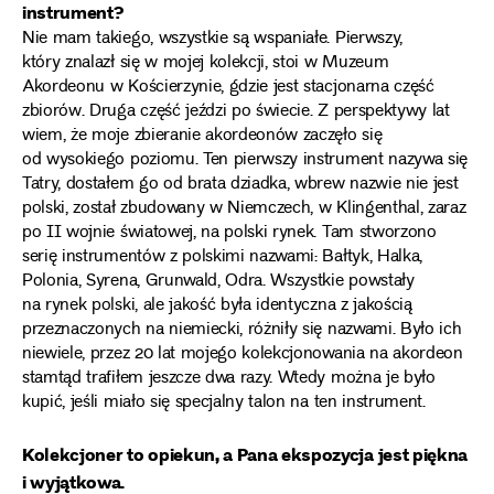
instrument?
Nie mam takiego, wszystkie są wspaniałe. Pierwszy,
który znalazł się w mojej kolekcji, stoi w Muzeum
Akordeonu w Kościerzynie, gdzie jest stacjonarna część
zbiorów. Druga część jeździ po świecie. Z perspektywy lat
wiem, że moje zbieranie akordeonów zaczęło się
od wysokiego poziomu. Ten pierwszy instrument nazywa się
Tatry, dostałem go od brata dziadka, wbrew nazwie nie jest
polski, został zbudowany w Niemczech, w Klingenthal, zaraz
po II wojnie światowej, na polski rynek. Tam stworzono
serię instrumentów z polskimi nazwami: Bałtyk, Halka,
Polonia, Syrena, Grunwald, Odra. Wszystkie powstały
na rynek polski, ale jakość była identyczna z jakością
przeznaczonych na niemiecki, różniły się nazwami. Było ich
niewiele, przez 20 lat mojego kolekcjonowania na akordeon
stamtąd trafiłem jeszcze dwa razy. Wtedy można je było
kupić, jeśli miało się specjalny talon na ten instrument.
Kolekcjoner to opiekun, a Pana ekspozycja jest piękna
i wyjątkowa.