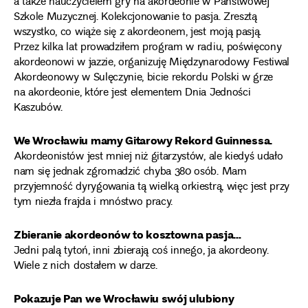
a także nauczycielem gry na akordeonie w Państwowej
Szkole Muzycznej. Kolekcjonowanie to pasja. Zresztą
wszystko, co wiąże się z akordeonem, jest moją pasją.
Przez kilka lat prowadziłem program w radiu, poświęcony
akordeonowi w jazzie, organizuję Międzynarodowy Festiwal
Akordeonowy w Sulęczynie, bicie rekordu Polski w grze
na akordeonie, które jest elementem Dnia Jedności
Kaszubów.
We Wrocławiu mamy Gitarowy Rekord Guinnessa.
Akordeonistów jest mniej niż gitarzystów, ale kiedyś udało
nam się jednak zgromadzić chyba 380 osób. Mam
przyjemność dyrygowania tą wielką orkiestrą, więc jest przy
tym niezła frajda i mnóstwo pracy.
Zbieranie akordeonów to kosztowna pasja…
Jedni palą tytoń, inni zbierają coś innego, ja akordeony.
Wiele z nich dostałem w darze.
Pokazuje Pan we Wrocławiu swój ulubiony