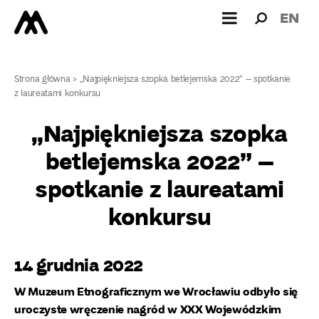
Wyszukiw
Wyszuk
EN
dla:
Strona główna
>
„Najpiękniejsza szopka betlejemska 2022” – spotkanie
z laureatami konkursu
„Najpiękniejsza szopka
betlejemska 2022” –
spotkanie z laureatami
konkursu
14 grudnia 2022
W Muzeum Etnograficznym we Wrocławiu odbyło się
uroczyste wręczenie nagród w XXX Wojewódzkim