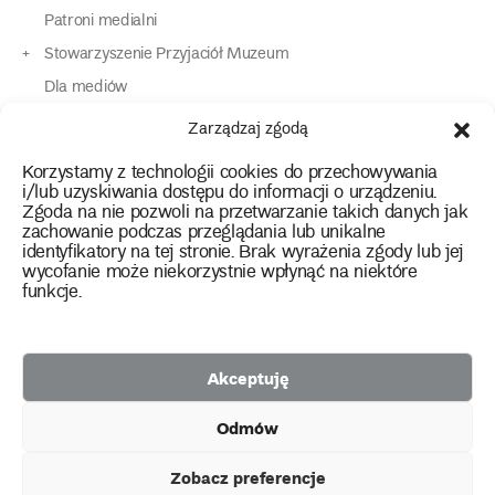
Patroni medialni
Stowarzyszenie Przyjaciół Muzeum
Dla mediów
Dla osób o specjalnych potrzebach
Zarządzaj zgodą
Komunikaty
Korzystamy z technologii cookies do przechowywania
Kontakt
i/lub uzyskiwania dostępu do informacji o urządzeniu.
Zgoda na nie pozwoli na przetwarzanie takich danych jak
zachowanie podczas przeglądania lub unikalne
instagram
twitter
facebook
youtube
tiktok
identyfikatory na tej stronie. Brak wyrażenia zgody lub jej
wycofanie może niekorzystnie wpłynąć na niektóre
funkcje.
Polityka prywatności
Deklaracja dostępności
Akceptuję
2026 Copyright by Muzeum Narodowe we Wrocławiu
Odmów
Facebook
facebook
facebook
Facebook
facebook
Muzeum
Pawilonu
Muzeum
Panoramy
Stowarzyszenie
Projekty
Narodowego
Czterech
Etnograficznego
Racławickiej
Przyjaciół
Zobacz preferencje
unijne