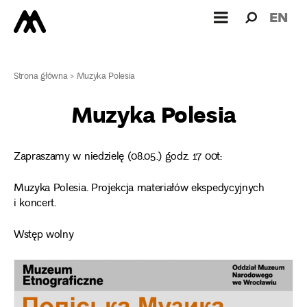
Wyszukiw
Wyszuk
EN
dla:
Strona główna
>
Muzyka Polesia
Muzyka Polesia
Zapraszamy w niedzielę (08.05.) godz. 17 00t:
Muzyka Polesia. Projekcja materiałów ekspedycyjnych
i koncert.
Wstęp wolny