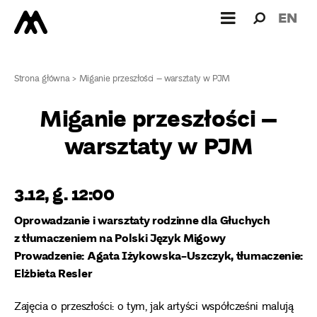
Wyszukiw
Wyszuk
EN
dla:
Strona główna
>
Miganie przeszłości – warsztaty w PJM
Miganie przeszłości –
warsztaty w PJM
3.12, g. 12:00
Oprowadzanie i warsztaty rodzinne dla Głuchych
z tłumaczeniem na Polski Język Migowy
Prowadzenie: Agata Iżykowska-Uszczyk, tłumaczenie:
Elżbieta Resler
Zajęcia o przeszłości: o tym, jak artyści współcześni malują