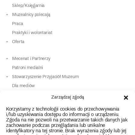
Sklep/Księgarnia
Muzealnicy polecają
Praca
Praktyki i wolontariat
Oferta
Mecenat i Partnerzy
Patroni medialni
Stowarzyszenie Przyjaciół Muzeum
Dla mediów
Dla osób o specjalnych potrzebach
Zarządzaj zgodą
Komunikaty
Korzystamy z technologii cookies do przechowywania
Kontakt
i/lub uzyskiwania dostępu do informacji o urządzeniu.
Zgoda na nie pozwoli na przetwarzanie takich danych jak
zachowanie podczas przeglądania lub unikalne
instagram
twitter
facebook
youtube
tiktok
identyfikatory na tej stronie. Brak wyrażenia zgody lub jej