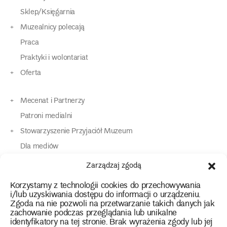
Sklep/Księgarnia
Muzealnicy polecają
Praca
Praktyki i wolontariat
Oferta
Mecenat i Partnerzy
Patroni medialni
Stowarzyszenie Przyjaciół Muzeum
Dla mediów
Dla osób o specjalnych potrzebach
Zarządzaj zgodą
Komunikaty
Korzystamy z technologii cookies do przechowywania
Kontakt
i/lub uzyskiwania dostępu do informacji o urządzeniu.
Zgoda na nie pozwoli na przetwarzanie takich danych jak
zachowanie podczas przeglądania lub unikalne
instagram
twitter
facebook
youtube
tiktok
identyfikatory na tej stronie. Brak wyrażenia zgody lub jej