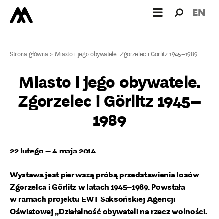
Wyszukiw
Wyszuk
EN
dla:
Strona główna
>
Miasto i jego obywatele. Zgorzelec i Görlitz 1945–1989
Miasto i jego obywatele.
Zgorzelec i Görlitz 1945–
1989
22 lutego – 4 maja 2014
Wystawa jest pierwszą próbą przedstawienia losów
Zgorzelca i Görlitz w latach 1945–1989. Powstała
w ramach projektu EWT Saksońskiej Agencji
Oświatowej „Działalność obywateli na rzecz wolności.