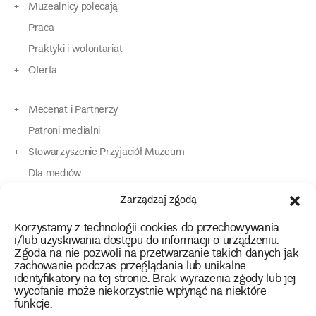
Muzealnicy polecają
Praca
Praktyki i wolontariat
Oferta
Mecenat i Partnerzy
Patroni medialni
Stowarzyszenie Przyjaciół Muzeum
Dla mediów
Dla osób o specjalnych potrzebach
Zarządzaj zgodą
Komunikaty
Korzystamy z technologii cookies do przechowywania
Kontakt
i/lub uzyskiwania dostępu do informacji o urządzeniu.
Zgoda na nie pozwoli na przetwarzanie takich danych jak
zachowanie podczas przeglądania lub unikalne
instagram
twitter
facebook
youtube
tiktok
identyfikatory na tej stronie. Brak wyrażenia zgody lub jej
wycofanie może niekorzystnie wpłynąć na niektóre
funkcje.
Polityka prywatności