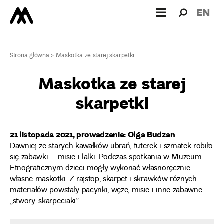
Wyszukiw
Wyszuk
EN
dla:
Strona główna
>
Maskotka ze starej skarpetki
Maskotka ze starej
skarpetki
21 listopada 2021, prowadzenie: Olga Budzan
Dawniej ze starych kawałków ubrań, futerek i szmatek robiło
się zabawki – misie i lalki. Podczas spotkania w Muzeum
Etnograficznym dzieci mogły wykonać własnoręcznie
własne maskotki. Z rajstop, skarpet i skrawków różnych
materiałów powstały pacynki, węże, misie i inne zabawne
„stwory-skarpeciaki”.