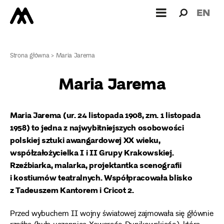
Wyszukiw
Wyszuk
EN
dla:
Strona główna
>
Maria Jarema
Maria Jarema
Maria Jarema (ur. 24 listopada 1908, zm. 1 listopada
1958) to jedna z najwybitniejszych osobowości
polskiej sztuki awangardowej XX wieku,
współzałożycielka I i II Grupy Krakowskiej.
Rzeźbiarka, malarka, projektantka scenografii
i kostiumów teatralnych. Współpracowała blisko
z Tadeuszem Kantorem i Cricot 2.
Przed wybuchem II wojny światowej zajmowała się głównie