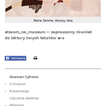
Maria Jarema,
Wyrazy
, 1955
#zoom_na_muzeum – zapraszamy również
do lektury innych tekstów ➸
print
Udostępnij
Muzeum Cyfrowe
O muzeum
Konserwacja
Użyczenia obiektów
Biblioteka