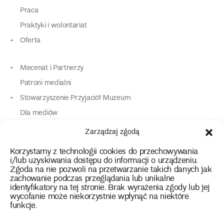
Praca
Praktyki i wolontariat
Oferta
Mecenat i Partnerzy
Patroni medialni
Stowarzyszenie Przyjaciół Muzeum
Dla mediów
Dla osób o specjalnych potrzebach
Zarządzaj zgodą
Komunikaty
Korzystamy z technologii cookies do przechowywania
Kontakt
i/lub uzyskiwania dostępu do informacji o urządzeniu.
Zgoda na nie pozwoli na przetwarzanie takich danych jak
zachowanie podczas przeglądania lub unikalne
instagram
twitter
facebook
youtube
tiktok
identyfikatory na tej stronie. Brak wyrażenia zgody lub jej
wycofanie może niekorzystnie wpłynąć na niektóre
funkcje.
Polityka prywatności