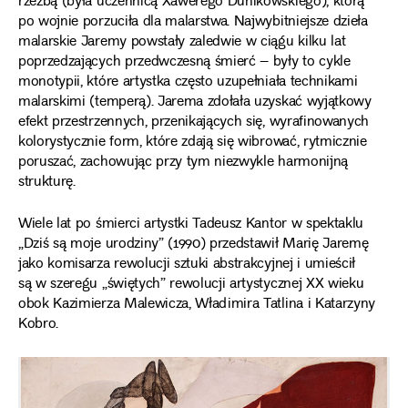
rzeźbą (była uczennicą Xawerego Dunikowskiego), którą
po wojnie porzuciła dla malarstwa. Najwybitniejsze dzieła
malarskie Jaremy powstały zaledwie w ciągu kilku lat
poprzedzających przedwczesną śmierć – były to cykle
monotypii, które artystka często uzupełniała technikami
malarskimi (temperą). Jarema zdołała uzyskać wyjątkowy
efekt przestrzennych, przenikających się, wyrafinowanych
kolorystycznie form, które zdają się wibrować, rytmicznie
poruszać, zachowując przy tym niezwykle harmonijną
strukturę.
Wiele lat po śmierci artystki Tadeusz Kantor w spektaklu
„Dziś są moje urodziny” (1990) przedstawił Marię Jaremę
jako komisarza rewolucji sztuki abstrakcyjnej i umieścił
są w szeregu „świętych” rewolucji artystycznej XX wieku
obok Kazimierza Malewicza, Władimira Tatlina i Katarzyny
Kobro.