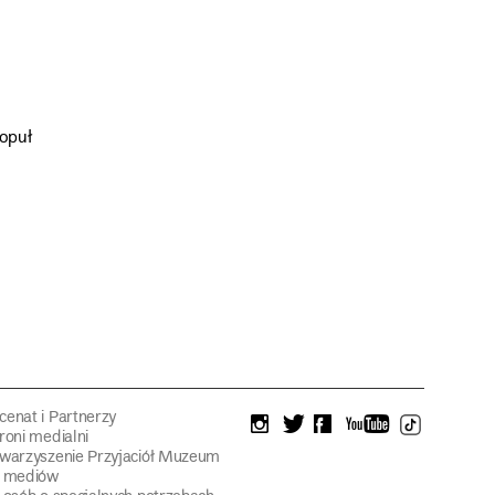
opuł
enat i Partnerzy
instagram
twitter
facebook
youtube
tiktok
roni medialni
warzyszenie Przyjaciół Muzeum
a mediów