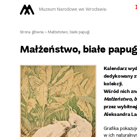
Muzeum Narodowe we Wrocławiu
Strona główna
>
Małżeństwo, białe papugi
Małżeństwo, białe papug
Kalendarz wyd
dedykowany zw
kolekcji.
Wśród nich zna
Małżeństwo, b
przez wybitne
Aleksandra La
Grafika pokazuj
w ich naturalny