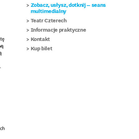
Zobacz, usłysz, dotknij – seans
multimedialny
Teatr Czterech
Informacje praktyczne
Kontakt
tę
wą
Kup bilet
ą
.
ych