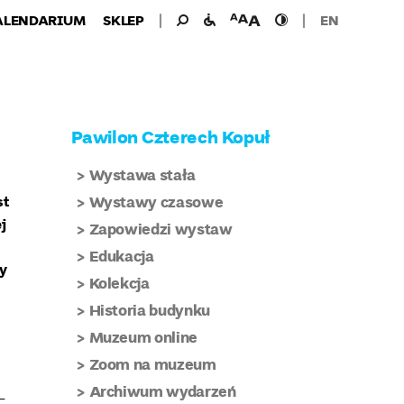
Wyszukiwanie
Wyszukaj
udogodnienia
wielkość
wysoki
ALENDARIUM
SKLEP
EN
dla:
dla
czcionki
kontrast
niepełnosprawnych
Pawilon Czterech Kopuł
Wystawa stała
st
Wystawy czasowe
j
Zapowiedzi wystaw
Edukacja
ny
Kolekcja
Historia budynku
Muzeum online
Zoom na muzeum
Archiwum wydarzeń
-