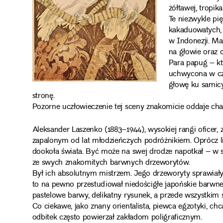
żółtawej, tropika
Te niezwykle pi
kakaduowatych,
w Indonezji. Maj
na głowie oraz 
Para papug – któ
uchwycona w czu
głowę ku samicy,
stronę.
Pozorne uczłowieczenie tej sceny znakomicie oddaje char
Aleksander Laszenko (1883–1944), wysokiej rangi oficer,
zapalonym od lat młodzieńczych podróżnikiem. Oprócz l
dookoła świata. Być może na swej drodze napotkał – w sc
ze swych znakomitych barwnych drzeworytów.
Był ich absolutnym mistrzem. Jego drzeworyty sprawiały w
to na pewno przestudiował niedościgłe japońskie barwne
pastelowe barwy, delikatny rysunek, a przede wszystkim
Co ciekawe, jako znany orientalista, piewca egzotyki, c
odbitek często powierzał zakładom poligraficznym.