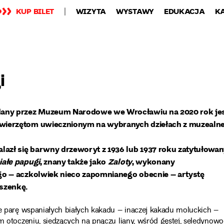
KUP BILET
WIZYTA
WYSTAWY
EDUKACJA
K
i
any przez Muzeum Narodowe we Wrocławiu na 2020 rok je
ierzętom uwiecznionym na wybranych dziełach z muzealne
lazł się barwny drzeworyt z 1936 lub 1937 roku zatytułowa
iałe papugi
, znany także jako
Zaloty
, wykonany
go – aczkolwiek nieco zapomnianego obecnie – artystę
szenkę.
e parę wspaniałych białych kakadu – inaczej kakadu moluckich –
m otoczeniu, siedzących na pnączu liany, wśród gęstej, seledynowo