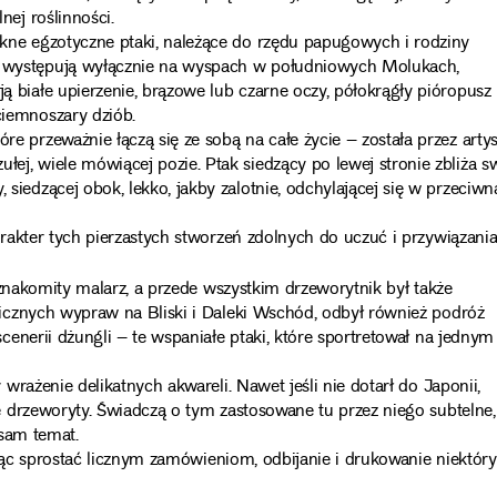
lnej roślinności.
ękne egzotyczne ptaki, należące do rzędu papugowych i rodziny
 występują wyłącznie na wyspach w południowych Molukach,
ą białe upierzenie, brązowe lub czarne oczy, półokrągły pióropusz
ciemnoszary dziób.
re przeważnie łączą się ze sobą na całe życie – została przez artys
łej, wiele mówiącej pozie. Ptak siedzący po lewej stronie zbliża s
 siedzącej obok, lekko, jakby zalotnie, odchylającej się w przeciwn
akter tych pierzastych stworzeń zdolnych do uczuć i przywiązania
 znakomity malarz, a przede wszystkim drzeworytnik był także
icznych wypraw na Bliski i Daleki Wschód, odbył również podróż
enerii dżungli – te wspaniałe ptaki, które sportretował na jednym
rażenie delikatnych akwareli. Nawet jeśli nie dotarł do Japonii,
 drzeworyty. Świadczą o tym zastosowane tu przez niego subtelne,
 sam temat.
hcąc sprostać licznym zamówieniom, odbijanie i drukowanie niektór