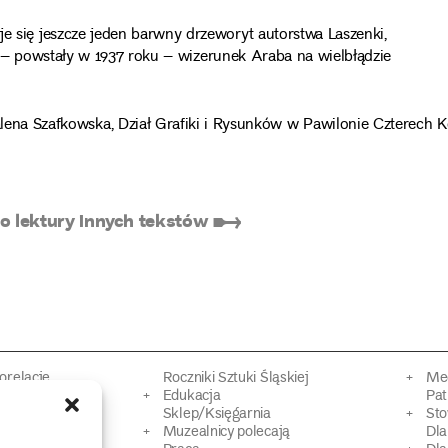
ię jeszcze jeden barwny drzeworyt autorstwa Laszenki,
 – powstały w 1937 roku – wizerunek Araba na wielbłądzie
ena Szafkowska, Dział Grafiki i Rysunków w Pawilonie Czterech K
 lektury innych tekstów ➸
torelacje
Roczniki Sztuki Śląskiej
Mec
kacyjne
Edukacja
Pat
Sklep/Księgarnia
Sto
mowy
Muzealnicy polecają
Dl