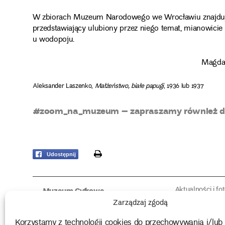
W zbiorach Muzeum Narodowego we Wrocławiu znajduje s
przedstawiający ulubiony przez niego temat, mianowicie
u wodopoju.
Magdal
Aleksander Laszenko,
Małżeństwo, białe papugi
, 1936 lub 1937
#zoom_na_muzeum – zapraszamy również do
print
Udostępnij
Aktualności i fo
Muzeum Cyfrowe
Fotorelacje edu
O muzeum
Zarządzaj zgodą
Intrygujące!
Konserwacja
Muzealne roz
Użyczenia obiektów
Korzystamy z technologii cookies do przechowywania i/lub