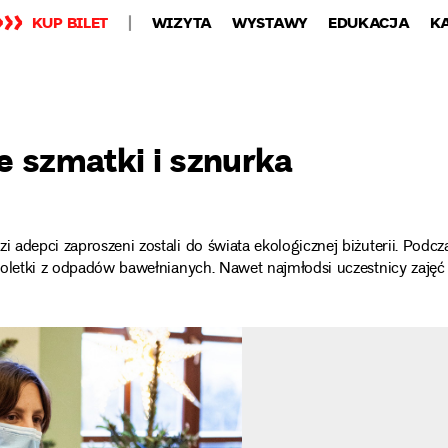
KUP BILET
WIZYTA
WYSTAWY
EDUKACJA
K
ze szmatki i sznurka
i adepci zaproszeni zostali do świata ekologicznej biżuterii. Podcz
nsoletki z odpadów bawełnianych. Nawet najmłodsi uczestnicy zajęć