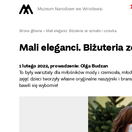
Muzeum Narodowe we Wrocławiu
Strona główna
>
Mali eleganci. Biżuteria ze szmatki i sznurka
Mali eleganci. Biżuteria 
1 lutego 2022, prowadzenie: Olga Budzan
To były warsztaty dla miłośników mody i rzemiosła, młodz
zajęć dzieci tworzyły własne oryginalne naszyjniki i bra
bawili się wybornie!