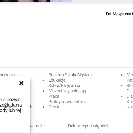
Fot. Magdalena 
torelacje
Roczniki Sztuki Śląskiej
Mec
kacyjne
Edukacja
Pat
Sklep/Księgarnia
Sto
mowy
Muzealnicy polecają
Dl
Praca
Dla
nie pozwoli
 Dziedzictwa
Praktyki i wolontariat
Ko
zeglądania
 strat wojennych
Oferta
Kon
ody lub jej
Polityka prywatności
Deklaracja dostępności