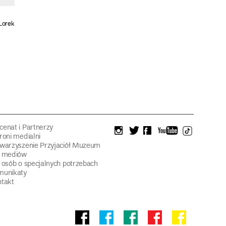
Lorek
enat i Partnerzy
instagram
twitter
facebook
youtube
tiktok
roni medialni
warzyszenie Przyjaciół Muzeum
a mediów
 osób o specjalnych potrzebach
munikaty
takt
Facebook
facebook
facebook
Facebook
facebook
Muzeum
Pawilonu
Muzeum
Panoramy
Stowarzyszeni