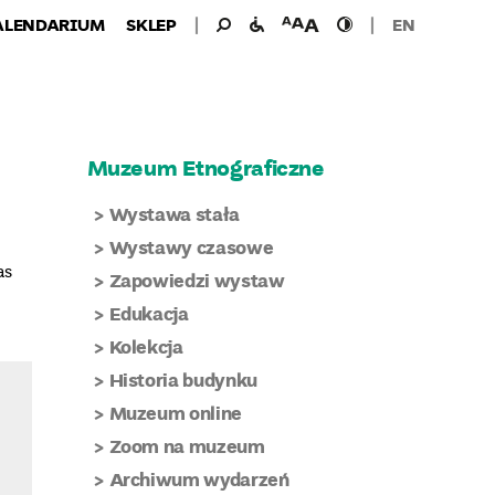
Wyszukiwanie
Wyszukaj
udogodnienia
wielkość
wysoki
ALENDARIUM
SKLEP
EN
dla:
dla
czcionki
kontrast
niepełnosprawnych
Muzeum Etnograficzne
Wystawa stała
Wystawy czasowe
as
Zapowiedzi wystaw
Edukacja
Kolekcja
Historia budynku
Muzeum online
Zoom na muzeum
Archiwum wydarzeń