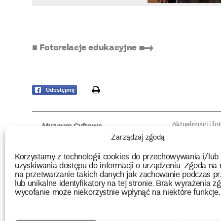
■ Fotorelacje edukacyjne ➸
print
Udostępnij
Aktualności i fo
Muzeum Cyfrowe
Fotorelacje edu
O muzeum
Zarządzaj zgodą
Intrygujące!
Konserwacja
Muzealne roz
Użyczenia obiektów
Korzystamy z technologii cookies do przechowywania i/lub
Kolekcja
Biblioteka
uzyskiwania dostępu do informacji o urządzeniu. Zgoda na 
Europejskie Dni
Wydawnictwo
na przetwarzanie takich danych jak zachowanie podczas pr
Programy badań
Multimedia
lub unikalne identyfikatory na tej stronie. Brak wyrażenia zg
wycofanie może niekorzystnie wpłynąć na niektóre funkcje.
2026 Copyright by Muzeum Narodowe we Wrocławiu