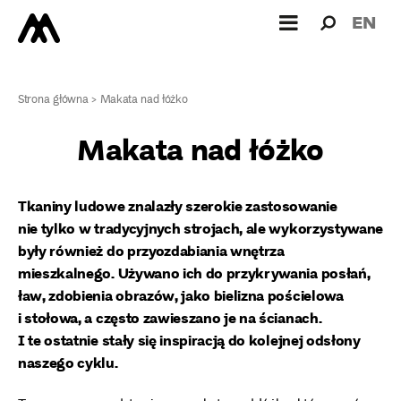
Wyszukiw
Wyszuk
EN
dla:
Strona główna
>
Makata nad łóżko
Makata nad łóżko
Tkaniny ludowe znalazły szerokie zastosowanie
nie tylko w tradycyjnych strojach, ale wykorzystywane
były również do przyozdabiania wnętrza
mieszkalnego. Używano ich do przykrywania posłań,
ław, zdobienia obrazów, jako bielizna pościelowa
i stołowa, a często zawieszano je na ścianach.
I te ostatnie stały się inspiracją do kolejnej odsłony
naszego cyklu.