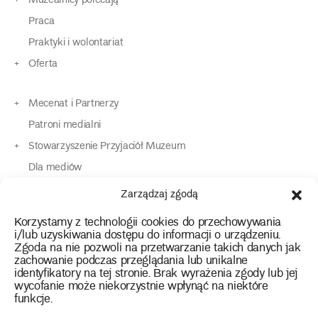
Muzealnicy polecają
Praca
Praktyki i wolontariat
Oferta
Mecenat i Partnerzy
Patroni medialni
Stowarzyszenie Przyjaciół Muzeum
Dla mediów
Dla osób o specjalnych potrzebach
Zarządzaj zgodą
Komunikaty
Korzystamy z technologii cookies do przechowywania
Kontakt
i/lub uzyskiwania dostępu do informacji o urządzeniu.
Zgoda na nie pozwoli na przetwarzanie takich danych jak
zachowanie podczas przeglądania lub unikalne
instagram
twitter
facebook
youtube
tiktok
identyfikatory na tej stronie. Brak wyrażenia zgody lub jej
wycofanie może niekorzystnie wpłynąć na niektóre
funkcje.
Polityka prywatności