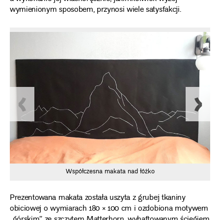
wymienionym sposobem, przynosi wiele satysfakcji.
Współczesna makata nad łóżko
Prezentowana makata została uszyta z grubej tkaniny
obiciowej o wymiarach 180 × 100 cm i ozdobiona motywem
„górskim” ze szczytem Matterhorn, wyhaftowanym ściegiem