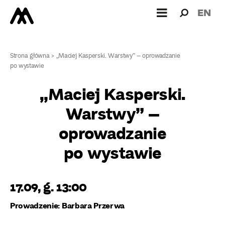
Wyszukiw
Wyszuk
EN
dla:
Strona główna
>
„Maciej Kasperski. Warstwy” – oprowadzanie
po wystawie
„Maciej Kasperski.
Warstwy” –
oprowadzanie
po wystawie
17.09, g. 13:00
Prowadzenie: Barbara Przerwa