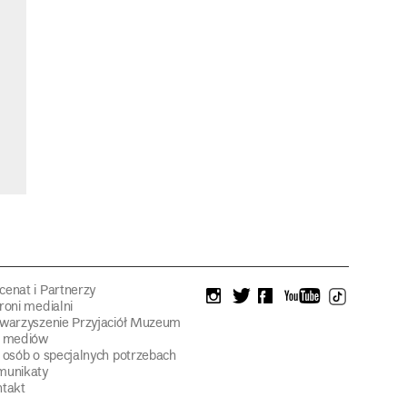
Napis z
enat i Partnerzy
instagram
twitter
facebook
youtube
tiktok
roni medialni
warzyszenie Przyjaciół Muzeum
a mediów
 osób o specjalnych potrzebach
munikaty
takt