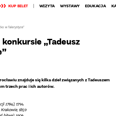
KUP BILET
WIZYTA
WYSTAWY
EDUKACJA
K
ko w falerystyce”
 konkursie „Tadeusz
e”
cławiu znajduje się kilka dzieł związanych z Tadeuszem
 trzech prac i ich autorów.
ji 1794)
, 1794
 Krakowie
, 1859
d bitwą)
, 1906