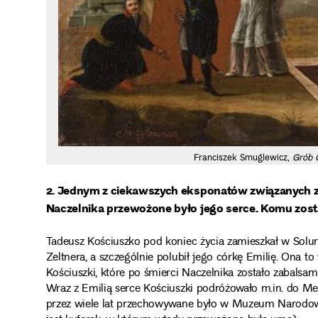
Franciszek Smuglewicz,
Grób 
2. Jednym z ciekawszych eksponatów związanych z 
Naczelnika przewożone było jego serce. Komu został
Tadeusz Kościuszko pod koniec życia zamieszkał w Solurz
Zeltnera, a szczególnie polubił jego córkę Emilię. Ona 
Kościuszki, które po śmierci Naczelnika zostało zabalsa
Wraz z Emilią serce Kościuszki podróżowało m.in. do Med
przez wiele lat przechowywane było w Muzeum Naro