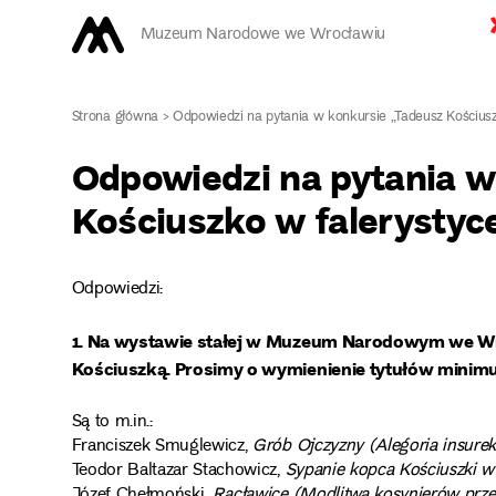
Muzeum Narodowe we Wrocławiu
Strona główna
>
Odpowiedzi na pytania w konkursie „Tadeusz Kościusz
Odpowiedzi na pytania w
Kościuszko w falerystyc
Odpowiedzi:
1. Na wystawie stałej w Muzeum Narodowym we Wro
Kościuszką. Prosimy o wymienienie tytułów minimum
Są to m.in.:
Franciszek Smuglewicz,
Grób Ojczyzny (Alegoria insurekc
Teodor Baltazar Stachowicz,
Sypanie kopca Kościuszki w
Józef Chełmoński,
Racławice (Modlitwa kosynierów prze