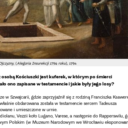
Ojczyzny
, (
Alegoria Insurekcji 1794 roku
), 1794
osobą Kościuszki jest kuferek, w którym po śmierci
o ono zapisane w testamencie i jakie były jego losy?
e w Szwajcarii, gdzie zaprzyjaźnił się z rodziną Franciszka Ksawe
to właśnie obdarowana została w testamencie sercem Tadeusza
mowane i umieszczone w urnie.
iolanu, Vezzii koło Lugano, Varese, a następnie do Rapperswilu, g
dowym Polskim (w Muzeum Narodowym we Wrocławiu eksponowa