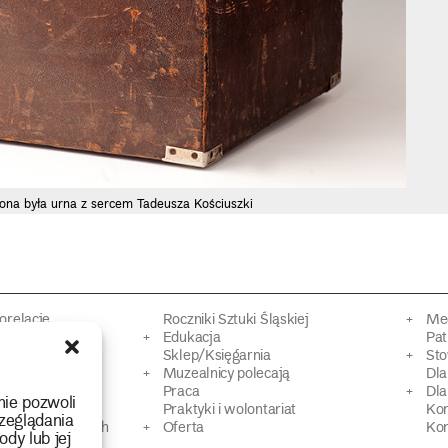
ona była urna z sercem Tadeusza Kościuszki
torelacje
Roczniki Sztuki Śląskiej
Mec
kacyjne
Edukacja
Pat
Sklep/Księgarnia
Sto
mowy
Muzealnicy polecają
Dl
Praca
Dla
nie pozwoli
 Dziedzictwa
Praktyki i wolontariat
Ko
zeglądania
 strat wojennych
Oferta
Kon
ody lub jej