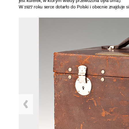
jest kuferek, w którym wtedy przewożona była urna).
W 1927 roku serce dotarło do Polski i obecnie znajduje