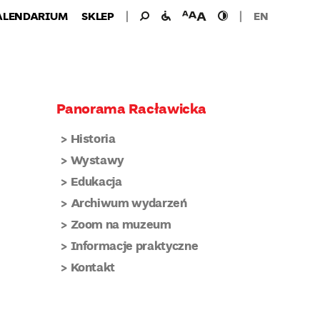
Wyszukiwanie
Wyszukaj
udogodnienia
wielkość
wysoki
ALENDARIUM
SKLEP
EN
dla:
dla
czcionki
kontrast
niepełnosprawnych
Panorama Racławicka
Historia
Wystawy
Edukacja
Archiwum wydarzeń
Zoom na muzeum
Informacje praktyczne
Kontakt