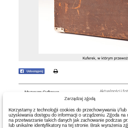
Kuferek, w którym przewoż
print
Udostępnij
Aktualności i fo
Muzeum Cyfrowe
Fotorelacje edu
O muzeum
Zarządzaj zgodą
Intrygujące!
Konserwacja
Muzealne roz
Użyczenia obiektów
Korzystamy z technologii cookies do przechowywania i/lub
Kolekcja
Biblioteka
uzyskiwania dostępu do informacji o urządzeniu. Zgoda na 
Europejskie Dni
Wydawnictwo
na przetwarzanie takich danych jak zachowanie podczas pr
Programy badań
Multimedia
lub unikalne identyfikatory na tej stronie. Brak wyrażenia zg