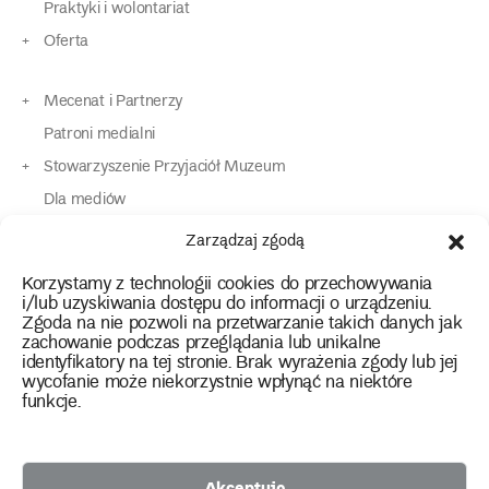
Praktyki i wolontariat
Oferta
Mecenat i Partnerzy
Patroni medialni
Stowarzyszenie Przyjaciół Muzeum
Dla mediów
Dla osób o specjalnych potrzebach
Zarządzaj zgodą
Komunikaty
Korzystamy z technologii cookies do przechowywania
Kontakt
i/lub uzyskiwania dostępu do informacji o urządzeniu.
Zgoda na nie pozwoli na przetwarzanie takich danych jak
zachowanie podczas przeglądania lub unikalne
instagram
twitter
facebook
youtube
tiktok
identyfikatory na tej stronie. Brak wyrażenia zgody lub jej
wycofanie może niekorzystnie wpłynąć na niektóre
funkcje.
Polityka prywatności
Deklaracja dostępności
Akceptuję