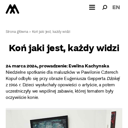
Wyszukiw
Wyszuk
EN
dla:
Strona główna
>
Koń jaki jest, każdy widzi
Koń jaki jest, każdy widzi
24 marca 2024, prowadzenie: Evelina Kachynska
Niedzielne spotkanie dla maluszków w Pawilonie Czterech
Kopuł odbyło się przy obrazie Eugeniusza Gepperta
Dżokej
z 1966 r. Dzieci wysłuchały opowieści o artyście, a potem
uczestniczyły we wspólnej zabawie, której tematem były
oczywiście konie.