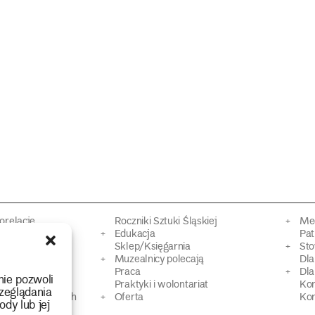
torelacje
Roczniki Sztuki Śląskiej
Mec
kacyjne
Edukacja
Pat
Sklep/Księgarnia
Sto
mowy
Muzealnicy polecają
Dl
Praca
Dla
nie pozwoli
 Dziedzictwa
Praktyki i wolontariat
Ko
zeglądania
 strat wojennych
Oferta
Kon
ody lub jej