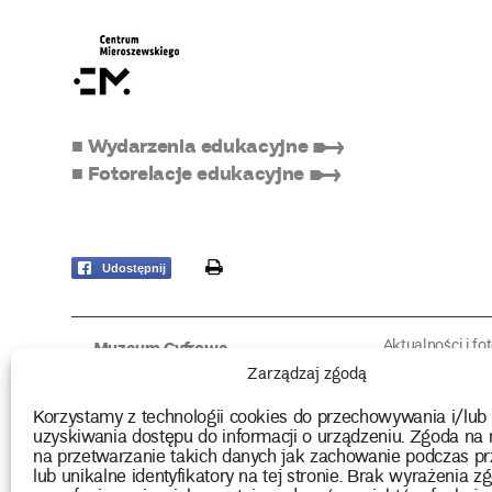
■ Wydarzenia edukacyjne ➸
■ Fotorelacje edukacyjne ➸
print
Udostępnij
Aktualności i fo
Muzeum Cyfrowe
Fotorelacje edu
O muzeum
Zarządzaj zgodą
Intrygujące!
Konserwacja
Muzealne roz
Użyczenia obiektów
Korzystamy z technologii cookies do przechowywania i/lub
Kolekcja
Biblioteka
uzyskiwania dostępu do informacji o urządzeniu. Zgoda na 
Europejskie Dni
Wydawnictwo
na przetwarzanie takich danych jak zachowanie podczas pr
Programy badań
Multimedia
lub unikalne identyfikatory na tej stronie. Brak wyrażenia zg