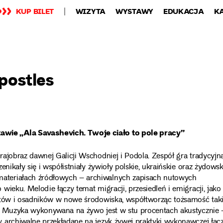
KUP BILET
WIZYTA
WYSTAWY
EDUKACJA
K
postles
wie „Ala Savashevich. Twoje ciało to pole pracy”
ajobraz dawnej Galicji Wschodniej i Podola. Zespół gra tradycyjn
nikały się i współistniały żywioły polskie, ukraińskie oraz żydowsk
ateriałach źródłowych – archiwalnych zapisach nutowych
ieku. Melodie łączy temat migracji, przesiedleń i emigracji, jako
antów i osadników w nowe środowiska, współtworząc tożsamość tak
k. Muzyka wykonywana na żywo jest w stu procentach akustycznie 
 archiwalne przekładane na język żywej praktyki wykonawczej łąc