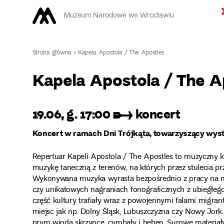
Muzeum Narodowe we Wrocławiu
Strona główna
>
Kapela Apostola / The Apostles
Kapela Apostola / The A
19.06, g. 17:00 ➸ koncert
Koncert w ramach Dni Trójkąta, towarzyszący wysta
Repertuar Kapeli Apostola / The Apostles to muzyczny kr
muzykę taneczną z terenów, na których przez stulecia prze
Wykonywana muzyka wyrasta bezpośrednio z pracy na m
czy unikatowych nagraniach fonograficznych z ubiegłego w
część kultury trafiały wraz z powojennymi falami migr
miejsc jak np. Dolny Śląsk, Lubuszczyzna czy Nowy Jor
prym wiodą skrzypce, cymbały i bęben. Surowe materiały