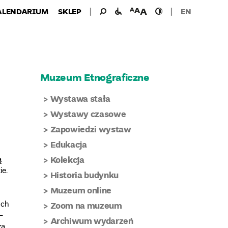
Wyszukiwanie
Wyszukaj
udogodnienia
wielkość
wysoki
ALENDARIUM
SKLEP
EN
dla:
dla
czcionki
kontrast
niepełnosprawnych
Muzeum Etnograficzne
Wystawa stała
Wystawy czasowe
Zapowiedzi wystaw
Edukacja
ą
Kolekcja
ie.
Historia budynku
Muzeum online
ich
Zoom na muzeum
–
Archiwum wydarzeń
zą