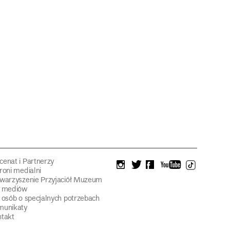
enat i Partnerzy
instagram
twitter
facebook
youtube
tiktok
roni medialni
warzyszenie Przyjaciół Muzeum
a mediów
 osób o specjalnych potrzebach
munikaty
takt