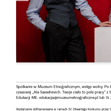
Spotkanie w Muzeum Etnograficznym, wstęp wolny. Po k
czasowej „Ala Savashevich. Twoje ciało to pole pracy” z 
Edukacji ME: edukacja@muzeumetnograficzne.pl lub 71 3
Wydarzenie dofinansowane w ramach IV Otwartego Konkursu przez C