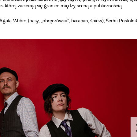
as której zacierają się granice między sceną a publicznością.
gata Weber (basy, „obręczówka”, baraban, śpiew), Serhii Postolni