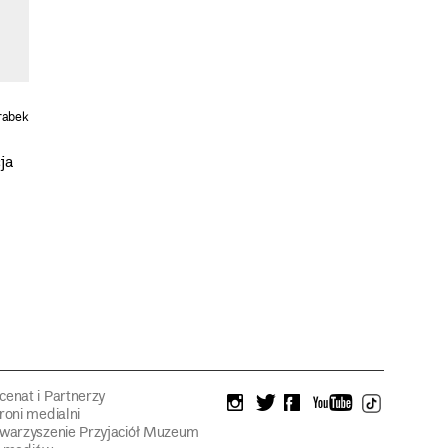
rabek
ja
enat i Partnerzy
instagram
twitter
facebook
youtube
tiktok
roni medialni
warzyszenie Przyjaciół Muzeum