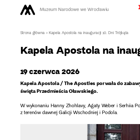
Muzeum Narodowe we Wrocławiu
Strona główna
>
Kapela Apostola na inauguracji 10. Dni Trójkąta
Kapela Apostola na inaug
19 czerwca 2026
Kapela Apostola / The Apostles porwała do zabawy
święta Przedmieścia Oławskiego.
W wykonaniu Hanny Zhohlavy, Agaty Weber i Serhiia Pos
z terenów dawnej Galicji Wschodniej i Podola.