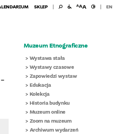
Wyszukiwanie
Wyszukaj
udogodnienia
wielkość
wysoki
ALENDARIUM
SKLEP
EN
dla:
dla
czcionki
kontrast
niepełnosprawnych
Muzeum Etnograficzne
Wystawa stała
Wystawy czasowe
Zapowiedzi wystaw
 –
Edukacja
Kolekcja
Historia budynku
Muzeum online
Zoom na muzeum
Archiwum wydarzeń