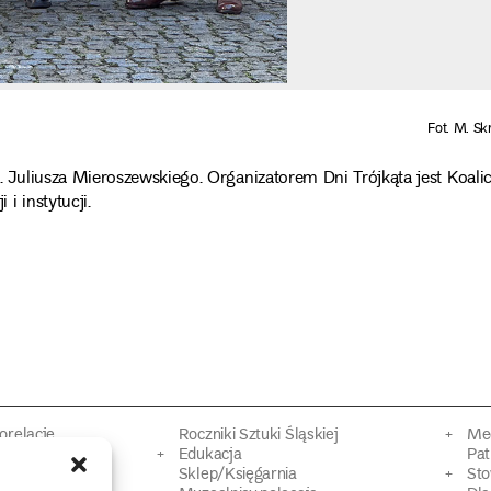
Fot. M. Sk
uliusza Mieroszewskiego. Organizatorem Dni Trójkąta jest Koalic
i instytucji.
torelacje
Roczniki Sztuki Śląskiej
Mec
kacyjne
Edukacja
Pat
Sklep/Księgarnia
Sto