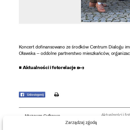
Koncert dofinansowano ze środków Centrum Dialogu im. J
Oławska – oddolne partnerstwo mieszkańców, organizacji 
■ Aktualności i fotorelacje ➸
print
Udostępnij
Aktualności i fo
Muzeum Cyfrowe
Fotorelacje edu
O muzeum
Zarządzaj zgodą
Intrygujące!
Konserwacja