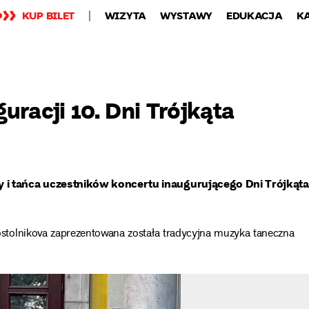
KUP BILET
WIZYTA
WYSTAWY
EDUKACJA
K
uracji 10. Dni Trójkąta
 i tańca uczestników koncertu inaugurującego Dni Trójkąta
tolnikova zaprezentowana została tradycyjna muzyka taneczna