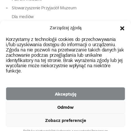
Stowarzyszenie Przyjaciół Muzeum
Dla mediów
Dla osób o specjalnych potrzebach
Zarządzaj zgodą
Komunikaty
Korzystamy z technologii cookies do przechowywania
Kontakt
i/lub uzyskiwania dostępu do informacji o urządzeniu.
Zgoda na nie pozwoli na przetwarzanie takich danych jak
zachowanie podczas przeglądania lub unikalne
instagram
twitter
facebook
youtube
tiktok
identyfikatory na tej stronie. Brak wyrażenia zgody lub jej
wycofanie może niekorzystnie wpłynąć na niektóre
funkcje.
Polityka prywatności
Deklaracja dostępności
Akceptuję
2026 Copyright by Muzeum Narodowe we Wrocławiu
Odmów
Facebook
facebook
facebook
Facebook
facebook
Muzeum
Pawilonu
Muzeum
Panoramy
Stowarzyszenie
Projekty
Narodowego
Czterech
Etnograficznego
Racławickiej
Przyjaciół
Zobacz preferencje
unijne
Kopuł
Muzeum