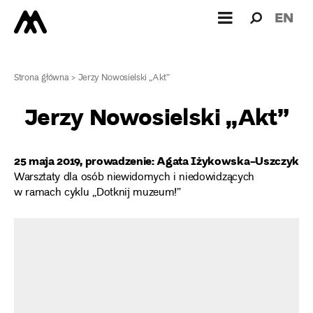
Wyszukiw
Wyszuk
EN
dla:
Strona główna
>
Jerzy Nowosielski „Akt”
Jerzy Nowosielski „Akt”
25 maja 2019, prowadzenie: Agata Iżykowska-Uszczyk
Warsztaty dla osób niewidomych i niedowidzących
w ramach cyklu „Dotknij muzeum!”