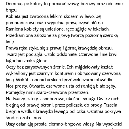
Dominujące kolory to pomarańczowy, beżowy oraz odcienie
brązu.
Kobieta jest zwrócona lekkim skosem w lewo. Jej
pomarańczowe ciało wypełnia prawą część płótna.
Ramiona kobiety są uniesione, ręce zgięte w łokciach.
Przedramiona założone za głowę tworzą poziomą szeroką
linię.
Prawa ręka styka się z prawą i górną krawędzią obrazu.
Twarz jest pociągła. Czoło odsłonięte. Czerwone linie brwi
łagodnie zaokrąglone.
Oczy bez zarysowanych źrenic. Ich migdałowaty kształt
wykreślony jest czarnym konturem i obrysowany czerwoną
linią. Wokół jasnoniebieskich tęczówek czarne obwódki.
Nos prosty. Otwarte, czerwone usta odsłaniają białe zęby.
Pomiędzy nimi szaro-czerwona przestrzeń.
Na twarzy cztery jasnobeżowe, ukośne smugi. Dwie z nich
biegną od prawej skroni, przez policzek, do brody. Trzecia
biegnie wzdłuż krawędzi lewego policzka. Ostatnia pokrywa
środek czoła i nos.
Uszy osłaniają proste, ciemno-brązowe włosy. Na wysokości