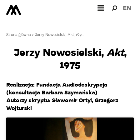
Wyszukiw
Wyszuk
EN
dla:
Strona główna
>
Jerzy Nowosielski, Akt, 1975
Jerzy Nowosielski,
Akt
,
1975
Realizacja: Fundacja Audiodeskrypcja
(konsultacja Barbara Szymańska)
Autorzy skryptu: Sławomir Ortyl, Grzegorz
Wojturski