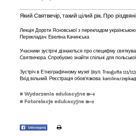
Який Святвечір, такий цілий рік. Про різдвян
Лекція Дороти Ясновської з перекладом українською
Перекладач: Евеліна Качинська
Учасники зустрічі дізнаються про специфіку святкув
Святвечора. Спробуємо знайти спільні для польської
Зустріч в Етнографічному музеї (вул. Traugutta 111/11
Вхід вільний. Реєстрація обов’язкова: karolina.rzepka@m
■ Wydarzenia edukacyjne ➸
■ Fotorelacje edukacyjne ➸
print
Udostępnij