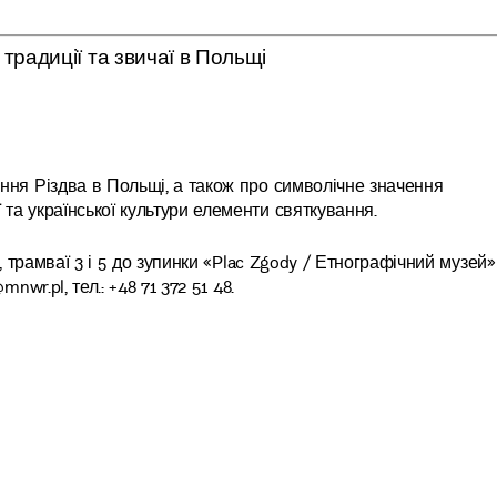
і традиції та звичаї в Польщі
ання Різдва в Польщі, а також про символічне значення
 та української культури елементи святкування.
3, трамваї 3 і 5 до зупинки «Plac Zgody / Етнографічний музей»)
nwr.pl, тел.: +48 71 372 51 48.