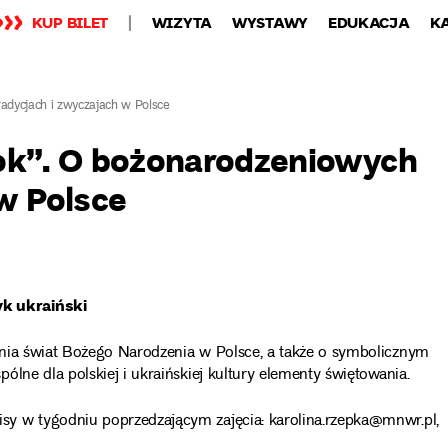
KUP BILET
WIZYTA
WYSTAWY
EDUKACJA
K
radycjach i zwyczajach w Polsce
 rok”. O bożonarodzeniowych
w Polsce
yk ukraiński
enia świat Bożego Narodzenia w Polsce, a także o symbolicznym
lne dla polskiej i ukraińskiej kultury elementy świętowania.
y w tygodniu poprzedzającym zajęcia: karolina.rzepka@mnwr.pl,