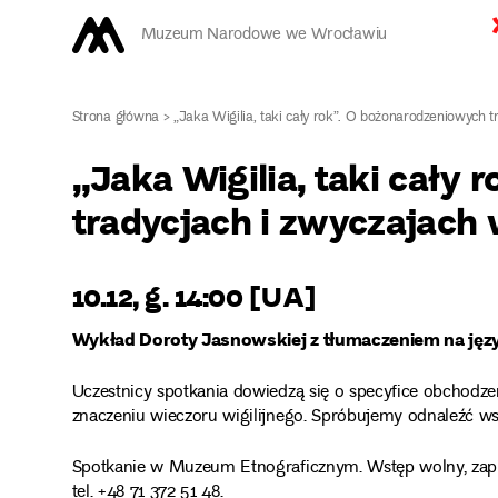
Muzeum Narodowe we Wrocławiu
Strona główna
>
„Jaka Wigilia, taki cały rok”. O bożonarodzeniowych t
„Jaka Wigilia, taki cały
tradycjach i zwyczajach 
10.12, g. 14:00 [UA]
Wykład Doroty Jasnowskiej z tłumaczeniem na jęz
Uczestnicy spotkania dowiedzą się o specyfice obchodz
znaczeniu wieczoru wigilijnego. Spróbujemy odnaleźć wspó
Spotkanie w Muzeum Etnograficznym. Wstęp wolny, zapis
tel. +48 71 372 51 48.