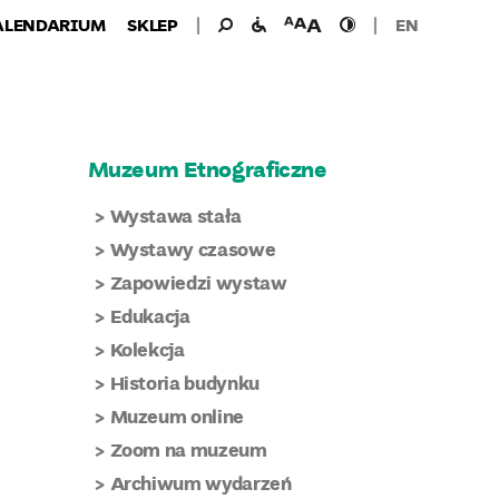
Wyszukiwanie
Wyszukaj
udogodnienia
wielkość
wysoki
ALENDARIUM
SKLEP
EN
dla:
dla
czcionki
kontrast
niepełnosprawnych
Muzeum Etnograficzne
Wystawa stała
Wystawy czasowe
Zapowiedzi wystaw
Edukacja
Kolekcja
Historia budynku
Muzeum online
Zoom na muzeum
Archiwum wydarzeń