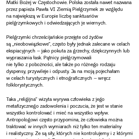
Matki Bożej w Częstochowie. Polska została nawet nazwana
przez papieża Pawła VI Ziemią Pielgrzymek ze względu
na największą w Europie liczbę sanktuariów
pielgrzymkowych i odwiedzających je wiernych.
Pielgrzymki chrześcijańskie przejęte od żydów
są „nieobowiązkowe”, często były jednak zalecane w celach
ekspiacyjnych – jako pokuta za grzechy, dziękczynnych lub
wypraszania łask. Pątnicy pielgrzymowali
nie tylko z pobożności, ale także po różnego rodzaju
dyspensy, przywileje i odpusty. Ja na moją pojechałam
w celach turystycznych i etnograficznych – wręcz
folklorystycznych.
Taka „religijna” wizyta wyrywa człowieka z jego
metafizycznego zadowolenia i poczucia, że jest w stanie
wszystko kontrolować i mieć na wszystko wpływ.
Antropologowi często przypomina, że człowieka można
traktować w innych wymiarach niż tylko ten materialny
i realistyczny. Że są siły, których nie kontrolujemy i z którymi