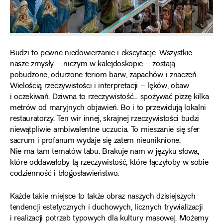
Budzi to pewne niedowierzanie i ekscytacje. Wszystkie
nasze zmysły – niczym w kalejdoskopie – zostają
pobudzone, odurzone feriom barw, zapachów i znaczeń.
Wielością rzeczywistości i interpretacji – lęków, obaw
i oczekiwań. Dziwna to rzeczywistość… spożywać pizzę kilka
metrów od maryjnych objawień. Bo i to przewidują lokalni
restauratorzy. Ten wir innej, skrajnej rzeczywistości budzi
niewątpliwie ambiwalentne uczucia. To mieszanie się sfer
sacrum i profanum wydaje się zatem nieuniknione.
Nie ma tam tematów tabu. Brakuje nam w języku słowa,
które oddawałoby tą rzeczywistość, które łączyłoby w sobie
codzienność i błogosławieństwo.
Każde takie miejsce to także obraz naszych dzisiejszych
tendencji estetycznych i duchowych, licznych trywializacji
i realizacji potrzeb typowych dla kultury masowej. Możemy