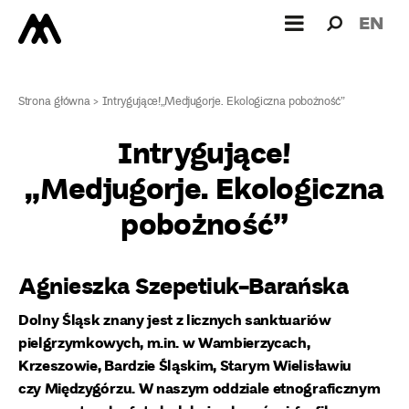
Wyszukiw
Wyszuk
EN
dla:
Strona główna
>
Intrygujące!„Medjugorje. Ekologiczna pobożność”
Intrygujące!
„Medjugorje. Ekologiczna
pobożność”
Agnieszka Szepetiuk-Barańska
Dolny Śląsk znany jest z licznych sanktuariów
pielgrzymkowych, m.in. w Wambierzycach,
Krzeszowie, Bardzie Śląskim, Starym Wielisławiu
czy Międzygórzu. W naszym oddziale etnograficznym