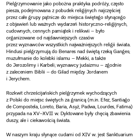
Pielgrzymowanie jako pobożna praktyka podróży, często
piesza, podejmowana z pobudek religijnych najczęściej
przez całe grupy pątnicze do miejsca świętego słynącego
z objawień lub ważnych wydarzeń historyczno-religijnych,
cudownych, cennych pamiątek i relikwii – było
organizowane od najdawniejszych czasów
przez wyznawców wszystkich najważniejszych religii świata.
Hindusi pielgrzymują do Benares nad świętą rzeką Ganges;
muzułmanie do kolebki islamu – Mekki, a także
do Jerozolimy i Karbeli; wyznawcy judaizmu – zgodnie
z zaleceniem Biblii – do Gilad między Jordanem
i Jerychem.
Rozkwit chrześcijańskich pielgrzymek wychodzących
z Polski do miejsc świętych za granicą (m.in. Efez, Santiago
de Compostela, Loreto, Baria, Asyż, Padwa, Lourdes, Fatima)
przypada na XV–XVII w. Dyktowane były chęcią zbawienia
duszy, ale i ciekawością świata.
W naszym kraju słynące cudami od XIV w. jest Sanktuarium