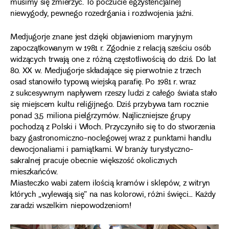
musimy się zmierzyć. To poczucie egzystencjalnej
niewygody, pewnego rozedrgania i rozdwojenia jaźni.
Medjugorje znane jest dzięki objawieniom maryjnym
zapoczątkowanym w 1981 r. Zgodnie z relacją sześciu osób
widzących trwają one z różną częstotliwością do dziś. Do lat
80. XX w. Medjugorje składające się pierwotnie z trzech
osad stanowiło typową wiejską parafię. Po 1981 r. wraz
z sukcesywnym napływem rzeszy ludzi z całego świata stało
się miejscem kultu religijnego. Dziś przybywa tam rocznie
ponad 3,5 miliona pielgrzymów. Najliczniejsze grupy
pochodzą z Polski i Włoch. Przyczyniło się to do stworzenia
bazy gastronomiczno-noclegowej wraz z punktami handlu
dewocjonaliami i pamiątkami. W branży turystyczno-
sakralnej pracuje obecnie większość okolicznych
mieszkańców.
Miasteczko wabi zatem ilością kramów i sklepów, z witryn
których „wylewają się” na nas kolorowi, różni święci… Każdy
zaradzi wszelkim niepowodzeniom!