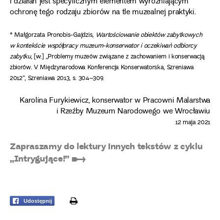
i działań jest specyficznym elementem wyróżniającym
ochronę tego rodzaju zbiorów na tle muzealnej praktyki.
* Małgorzata Pronobis-Gajdzis,
Wartościowanie obiektów zabytkowych
w kontekście współpracy muzeum-konserwator i oczekiwań odbiorcy
zabytku
, [w:] „Problemy muzeów związane z zachowaniem i konserwacją
zbiorów. V Międzynarodowa Konferencja Konserwatorska, Szreniawa
2012”, Szreniawa 2013, s. 304–309.
Karolina Furykiewicz, konserwator w Pracowni Malarstwa
i Rzeźby Muzeum Narodowego we Wrocławiu
12 maja 2021
Zapraszamy do lektury innych tekstów z cyklu
„Intrygujące!” ➸
print
Udostępnij