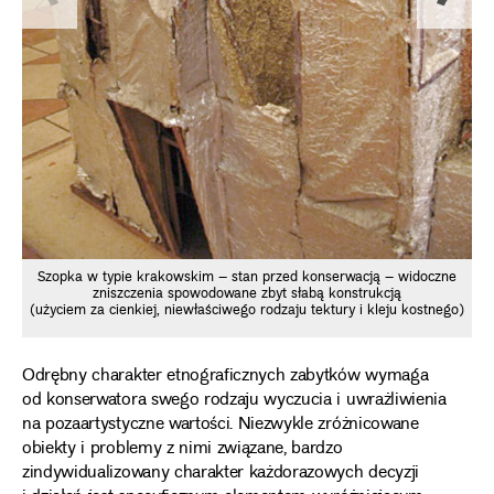
Szopka w typie krakowskim – stan przed konserwacją – widoczne
zniszczenia spowodowane zbyt słabą konstrukcją
(użyciem za cienkiej, niewłaściwego rodzaju tektury i kleju kostnego)
(k
Odrębny charakter etnograficznych zabytków wymaga
od konserwatora swego rodzaju wyczucia i uwrażliwienia
na pozaartystyczne wartości. Niezwykle zróżnicowane
obiekty i problemy z nimi związane, bardzo
zindywidualizowany charakter każdorazowych decyzji