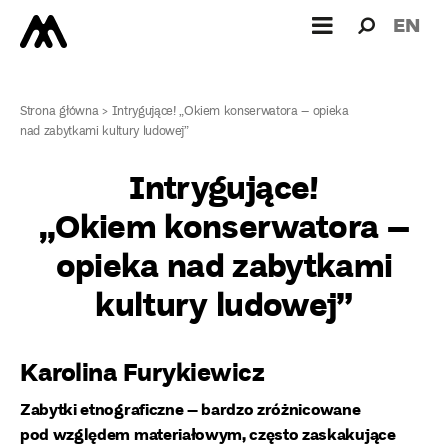
Wyszukiw
Wyszuk
EN
dla:
Strona główna
>
Intrygujące! „Okiem konserwatora – opieka
nad zabytkami kultury ludowej”
Intrygujące!
„Okiem konserwatora –
opieka nad zabytkami
kultury ludowej”
Karolina Furykiewicz
Zabytki etnograficzne – bardzo zróżnicowane
pod względem materiałowym, często zaskakujące