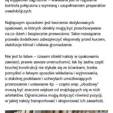
są wyjątkowo zagrożone – wskazana jest tu regularna
kontrola połączona z wymianą i uzupełnianiem preparatów
owadobójczych.
Najlepszym sposobem jest tworzenie dedykowanych
opakowań, w których obiekty mogą być przechowywane
na co dzień i bezpiecznie przewożone. Takie rozwiązanie
pozwala dodatkowo zabezpieczyć eksponaty przed kurzem,
stabilizuje klimat i ułatwia gromadzenie.
Nie jest to łatwe – czasem obiekt należy w opakowaniu
zawiesić, prawie zawsze unieruchomić, tak by żadna część
kruchej konstrukcji nie stykała się ze ściankami, trzeba
pomyśleć o łatwym sposobie wkładania i wyjmowania,
o stabilnej podstawie i uchwytach umożliwiających
przenoszenie i ustawianie itp. – często więc „obudowy”
muszą być znacznie większe od znajdujących się w nich
artefaktów. Ograniczenia mogą dotyczyć również pozycji,
w jakiej należy transportować i eksponować ich zawartość.