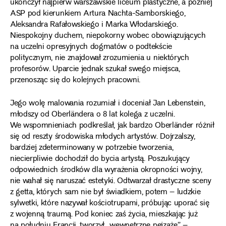
ukończył najpierw warszawskie liceum plastyczne, a później
ASP pod kierunkiem Artura Nachta-Samborskiego,
Aleksandra Rafałowskiego i Marka Włodarskiego.
Niespokojny duchem, niepokorny wobec obowiązujących
na uczelni opresyjnych dogmatów o podtekście
politycznym, nie znajdował zrozumienia u niektórych
profesorów. Uparcie jednak szukał swego miejsca,
przenosząc się do kolejnych pracowni.
Jego wolę malowania rozumiał i doceniał Jan Lebenstein,
młodszy od Oberländera o 8 lat kolega z uczelni.
We wspomnieniach podkreślał, jak bardzo Oberländer różnił
się od reszty środowiska młodych artystów. Dojrzalszy,
bardziej zdeterminowany w potrzebie tworzenia,
niecierpliwie dochodził do bycia artystą. Poszukujący
odpowiednich środków dla wyrażenia okropności wojny,
nie wahał się naruszać estetyki. Odtwarzał drastyczne sceny
z getta, których sam nie był świadkiem, potem – ludzkie
sylwetki, które nazywał kościotrupami, próbując uporać się
z wojenną traumą. Pod koniec zaś życia, mieszkając już
na południu Francji, tworzył „wewnętrzne pejzaże” –