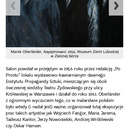
Ma
Marek Oberländer,
Napiętnowani
, 1955; Muzeum Ziemi Lubuskiej
w Zielonej Górze
Salon powstał w przejętym w 1956 roku przez redakcję „Po
Prostu” lokalu wystawowo-kawiarnianym dawnego
Instytutu Propagandy Sztuki, mieszczącym się obok
ówczesnej siedziby Teatru Żydowskiego przy ulicy
Królewskiej w Warszawie i działał do roku 1961. Oberländer
z ogromnym wyczuciem tego, co w malarstwie polskim
było wtedy (i nadal jest) ważne, organizował tutaj ekspozycje
prac takich artystów jak Wojciech Fangor, Maria Jarema,
Tadeusz Kantor, Jerzy Nowosielski, Andrzej Wróblewski
czy Oskar Hansen.