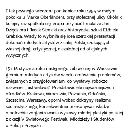
I tak pewnego wieczoru pod koniec roku 1954 w małym
pokoiku u Marka Oberländera, przy stołecznej ulicy Okólnik,
kolejny raz spotkała się, grupa przyjaciół: malarze Jan
Dziędziora i Jacek Sienicki oraz historyczka sztuki Elżbieta
Grabska. Wtedy to wyłoniła się idea szerokiej prezentacji
dokonań młodych artystów z całej Polski, szukających
własnej drogi artystycznej, niezależnej od oficjalnych
wytycznych.
15 i 16 stycznia roku następnego zebrało się w Warszawie
gremium młodych artystów w celu omówienia problemów,
związanych z przygotowaniami do wystawy, roboczo
nazwanej „festiwalową”. Przedstawiciele najważniejszych
ośrodków: Krakowa, Wrocławia, Poznania, Gdańska,
Szczecina, Warszawy, oporni wobec doktryny realizmu
socjalistycznego, konsekwentnie przekonywali władze
o potrzebie zorganizowania wystawy młodej plastyki polskiej
z okazji V Światowego Festiwalu Młodzieży i Studentów
o Pokój i Przyjaźń.