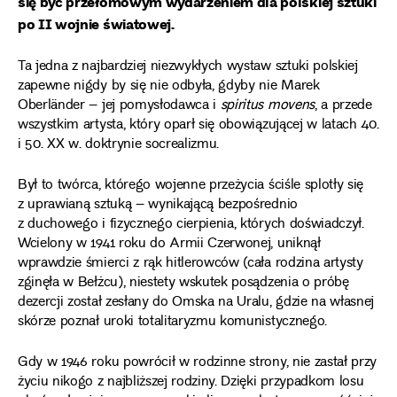
się być przełomowym wydarzeniem dla polskiej sztuki
po II wojnie światowej.
Ta jedna z najbardziej niezwykłych wystaw sztuki polskiej
zapewne nigdy by się nie odbyła, gdyby nie Marek
Oberländer – jej pomysłodawca i
spiritus movens
, a przede
wszystkim artysta, który oparł się obowiązującej w latach 40.
i 50. XX w. doktrynie socrealizmu.
Był to twórca, którego wojenne przeżycia ściśle splotły się
z uprawianą sztuką – wynikającą bezpośrednio
z duchowego i fizycznego cierpienia, których doświadczył.
Wcielony w 1941 roku do Armii Czerwonej, uniknął
wprawdzie śmierci z rąk hitlerowców (cała rodzina artysty
zginęła w Bełżcu), niestety wskutek posądzenia o próbę
dezercji został zesłany do Omska na Uralu, gdzie na własnej
skórze poznał uroki totalitaryzmu komunistycznego.
Gdy w 1946 roku powrócił w rodzinne strony, nie zastał przy
życiu nikogo z najbliższej rodziny. Dzięki przypadkom losu