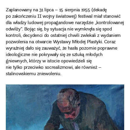
Zaplanowany na 31 lipca – 15 sierpnia 1955 (dekadę
po zakończeniu II wojny światowej) festiwal miał stanowić
dla władzy ludowej propagandowe narzędzie „kontrolowanej
odwilży”. Bojąc się, by sytuacja nie wymknęła się spod
kontroli, decydenci do ostatniej chwili zwlekali z wydaniem
pozwolenia na otwarcie Wystawy Młodej Plastyki. Coraz
wyraźniej dało się zauważyć, że hasła pozornie poprawne
ideologiczne nie pokrywały się ze sztuką młodych
gniewnych, którzy w istocie opowiedzieli się
nie tylko przeciwko socrealizmowi, ale również –
stalinowskiemu zniewoleniu.