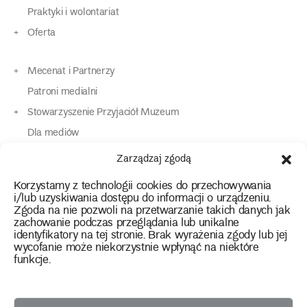
Praktyki i wolontariat
Oferta
Mecenat i Partnerzy
Patroni medialni
Stowarzyszenie Przyjaciół Muzeum
Dla mediów
Dla osób o specjalnych potrzebach
Zarządzaj zgodą
Komunikaty
Korzystamy z technologii cookies do przechowywania
Kontakt
i/lub uzyskiwania dostępu do informacji o urządzeniu.
Zgoda na nie pozwoli na przetwarzanie takich danych jak
zachowanie podczas przeglądania lub unikalne
instagram
twitter
facebook
youtube
tiktok
identyfikatory na tej stronie. Brak wyrażenia zgody lub jej
wycofanie może niekorzystnie wpłynąć na niektóre
funkcje.
Polityka prywatności
Deklaracja dostępności