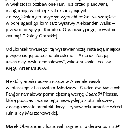
w większości pozbawione ram. Tuż przed planowaną
inauguracją w jednej z sal ekspozycyjnych
z niewyjaśnionych przyczyn wybuchł pożar. Na szczęście
w porę ugasił go komisarz wystawy Aleksander Wallis –
przewodniczący jej Komitetu Organizacyjnego, prywatnie
zaś mąż Elżbiety Grabskiej.
Od „konsekrowanego” tą wystawienniczą instalacją miejsca
przyjęło się jej potoczne określenie – Arsenał. Zaś jej
uczestnicy, czyli „arsenałowcy”, zaliczeni zostali do tzw.
Kręgu Arsenału 1955.
Niektóry artyści uczestniczący w Arsenale weszli
w interakcje z Festiwalem Młodzieży i Studentów: Wojciech
Fangor namalował pomniejszoną wersję
Guerniki
Picassa,
którą podczas trwania tego niezwykłego zlotu młodzieży
z całego świata architekt Jerzy Hryniewiecki umieścił wśród
ruin ulicy Marszałkowskiej.
Marek Oberländer zilustrował fragment folderu-albumu
15