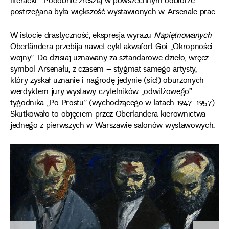
literacki”. Podobnie zresztą w powszechnym odbiorze
postrzegana była większość wystawionych w Arsenale prac.
W istocie drastyczność, ekspresja wyrazu
Napiętnowanych
Oberländera przebija nawet cykl akwafort Goi „Okropności
wojny”. Do dzisiaj uznawany za sztandarowe dzieło, wręcz
symbol Arsenału, z czasem – stygmat samego artysty,
który zyskał uznanie i nagrodę jedynie (sic!) oburzonych
werdyktem jury wystawy czytelników „odwilżowego”
tygodnika „Po Prostu” (wychodzącego w latach 1947–1957).
Skutkowało to objęciem przez Oberländera kierownictwa
jednego z pierwszych w Warszawie salonów wystawowych.