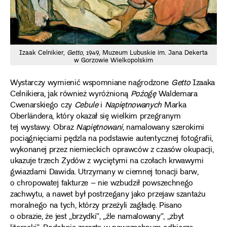
Izaak Celnikier,
Getto
, 1949, Muzeum Lubuskie im. Jana Dekerta
w Gorzowie Wielkopolskim
Wystarczy wymienić wspomniane nagrodzone
Getto
Izaaka
Celnikiera, jak również wyróżnioną
Pożogę
Waldemara
Cwenarskiego czy
Cebule
i
Napiętnowanych
Marka
Oberländera, który okazał się wielkim przegranym
tej wystawy. Obraz
Napiętnowani
, namalowany szerokimi
pociągnięciami pędzla na podstawie autentycznej fotografii,
wykonanej przez niemieckich oprawców z czasów okupacji,
ukazuje trzech Żydów z wyciętymi na czołach krwawymi
gwiazdami Dawida. Utrzymany w ciemnej tonacji barw,
o chropowatej fakturze – nie wzbudził powszechnego
zachwytu, a nawet był postrzegany jako przejaw szantażu
moralnego na tych, którzy przeżyli zagładę. Pisano
o obrazie, że jest „brzydki”, „źle namalowany”, „zbyt