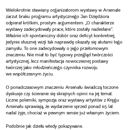
Wielokrotnie stawiany organizatorom wystawy w Arsenale
zarzut braku programu artystycznego Jan Dziędziora
odpierał krótkim, prostym argumentem: „O charakterze
wystawy zadecydowały prace, które zostały nadesłane”.
Właśnie ich spontaniczny dobór oraz deficyt konkretnej,
jedynie słusznej wizji tak naprawdę okazały się atutami tego
zamysłu. To one zadecydowały o jego przełomowym
znaczeniu. Nie miał to być typowy przegląd twórczości
artystycznej, lecz manifestacja nowoczesnej postawy
twórczej jako młodzieńczego czynnika rozwoju
we współczesnym życiu.
O ponadczasowym znaczeniu Arsenału świadczą toczone
dyskusje czy ścieranie się skrajnych opinii na jej temat.
Liczne polemiki, sympozja oraz wystawy artystów z Kręgu
Arsenału sprawiają, że wydarzenie sprzed ponad 65 lat
nadal żyje, chociaż w pewnym sensie już własnym życiem.
Podobnie jak dzieła wtedy pokazywane.