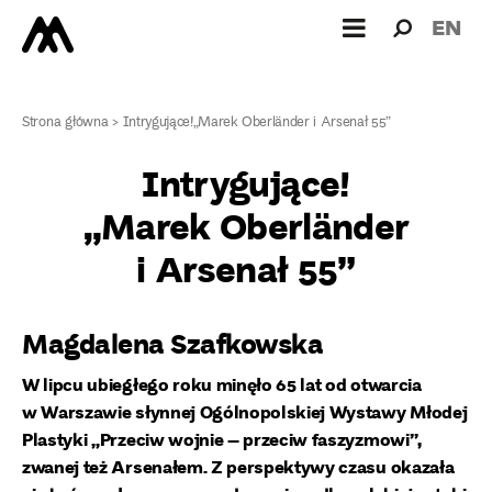
Wyszukiw
Wyszuk
EN
dla:
Strona główna
>
Intrygujące!„Marek Oberländer i Arsenał 55”
Intrygujące!
„Marek Oberländer
i Arsenał 55”
Magdalena Szafkowska
W lipcu ubiegłego roku minęło 65 lat od otwarcia
w Warszawie słynnej Ogólnopolskiej Wystawy Młodej
Plastyki „Przeciw wojnie – przeciw faszyzmowi”,
zwanej też Arsenałem. Z perspektywy czasu okazała