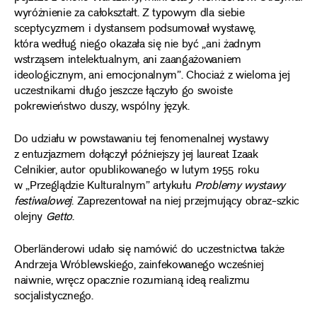
wyróżnienie za całokształt. Z typowym dla siebie
sceptycyzmem i dystansem podsumował wystawę,
która według niego okazała się nie być „ani żadnym
wstrząsem intelektualnym, ani zaangażowaniem
ideologicznym, ani emocjonalnym”. Chociaż z wieloma jej
uczestnikami długo jeszcze łączyło go swoiste
pokrewieństwo duszy, wspólny język.
Do udziału w powstawaniu tej fenomenalnej wystawy
z entuzjazmem dołączył późniejszy jej laureat Izaak
Celnikier, autor opublikowanego w lutym 1955 roku
w „Przeglądzie Kulturalnym” artykułu
Problemy wystawy
festiwalowej
. Zaprezentował na niej przejmujący obraz-szkic
olejny
Getto
.
Oberländerowi udało się namówić do uczestnictwa także
Andrzeja Wróblewskiego, zainfekowanego wcześniej
naiwnie, wręcz opacznie rozumianą ideą realizmu
socjalistycznego.