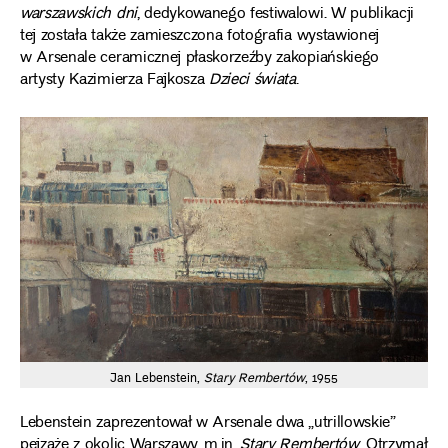
warszawskich dni
, dedykowanego festiwalowi. W publikacji
tej została także zamieszczona fotografia wystawionej
w Arsenale ceramicznej płaskorzeźby zakopiańskiego
artysty Kazimierza Fajkosza
Dzieci świata
.
Jan Lebenstein,
Stary Rembertów
, 1955
Lebenstein zaprezentował w Arsenale dwa „utrillowskie”
pejzaże z okolic Warszawy, m.in.
Stary Rembertów
. Otrzymał