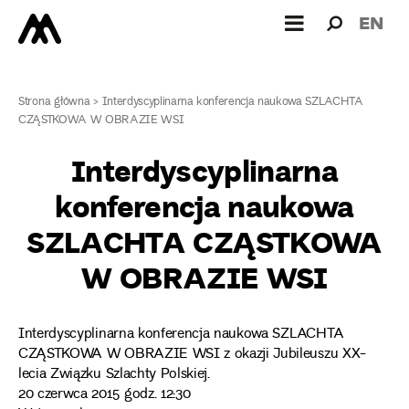
Wyszukiw
Wyszuk
EN
dla:
Strona główna
>
Interdyscyplinarna konferencja naukowa SZLACHTA
CZĄSTKOWA W OBRAZIE WSI
Interdyscyplinarna
konferencja naukowa
SZLACHTA CZĄSTKOWA
W OBRAZIE WSI
Interdyscyplinarna konferencja naukowa SZLACHTA
CZĄSTKOWA W OBRAZIE WSI z okazji Jubileuszu XX-
lecia Związku Szlachty Polskiej.
20 czerwca 2015 godz. 12:30