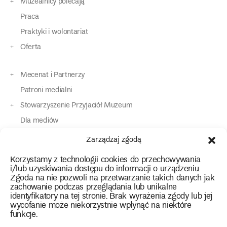
Muzealnicy polecają
Praca
Praktyki i wolontariat
Oferta
Mecenat i Partnerzy
Patroni medialni
Stowarzyszenie Przyjaciół Muzeum
Dla mediów
Dla osób o specjalnych potrzebach
Zarządzaj zgodą
Komunikaty
Korzystamy z technologii cookies do przechowywania
Kontakt
i/lub uzyskiwania dostępu do informacji o urządzeniu.
Zgoda na nie pozwoli na przetwarzanie takich danych jak
zachowanie podczas przeglądania lub unikalne
instagram
twitter
facebook
youtube
tiktok
identyfikatory na tej stronie. Brak wyrażenia zgody lub jej
wycofanie może niekorzystnie wpłynąć na niektóre
funkcje.
Polityka prywatności