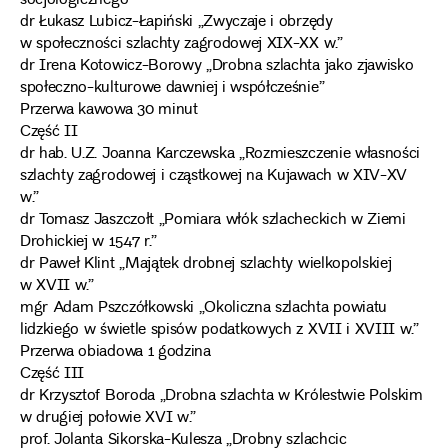
socjologicznego”
dr Łukasz Lubicz-Łapiński „Zwyczaje i obrzędy
w społeczności szlachty zagrodowej XIX-XX w.”
dr Irena Kotowicz-Borowy „Drobna szlachta jako zjawisko
społeczno-kulturowe dawniej i współcześnie”
Przerwa kawowa 30 minut
Część II
dr hab. U.Z. Joanna Karczewska „Rozmieszczenie własności
szlachty zagrodowej i cząstkowej na Kujawach w XIV-XV
w.”
dr Tomasz Jaszczołt „Pomiara włók szlacheckich w Ziemi
Drohickiej w 1547 r.”
dr Paweł Klint „Majątek drobnej szlachty wielkopolskiej
w XVII w.”
mgr Adam Pszczółkowski „Okoliczna szlachta powiatu
lidzkiego w świetle spisów podatkowych z XVII i XVIII w.”
Przerwa obiadowa 1 godzina
Część III
dr Krzysztof Boroda „Drobna szlachta w Królestwie Polskim
w drugiej połowie XVI w.”
prof. Jolanta Sikorska-Kulesza „Drobny szlachcic