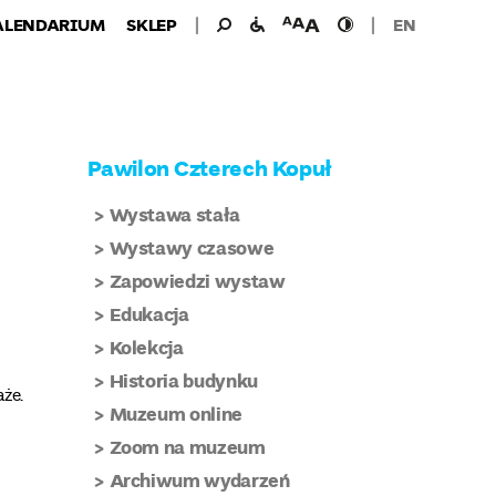
Wyszukiwanie
Wyszukaj
udogodnienia
wielkość
wysoki
ALENDARIUM
SKLEP
EN
dla:
dla
czcionki
kontrast
niepełnosprawnych
Pawilon Czterech Kopuł
Wystawa stała
Wystawy czasowe
Zapowiedzi wystaw
Edukacja
Kolekcja
Historia budynku
aże.
Muzeum online
Zoom na muzeum
Archiwum wydarzeń