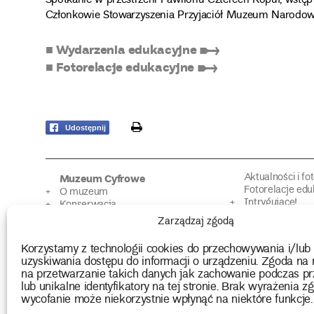
Spotkanie w przestrzeni Pawilonu Czterech Kopuł, wstęp z
Członkowie Stowarzyszenia Przyjaciół Muzeum Narodow
■ Wydarzenia edukacyjne ➸
■ Fotorelacje edukacyjne ➸
print
Udostępnij
Aktualności i fo
Muzeum Cyfrowe
Fotorelacje edu
O muzeum
Intrygujące!
Konserwacja
Muzealne roz
Użyczenia obiektów
Zarządzaj zgodą
Kolekcja
Biblioteka
Europejskie Dni
Wydawnictwo
Korzystamy z technologii cookies do przechowywania i/lub
Programy badań
Multimedia
uzyskiwania dostępu do informacji o urządzeniu. Zgoda na 
na przetwarzanie takich danych jak zachowanie podczas pr
lub unikalne identyfikatory na tej stronie. Brak wyrażenia zg
2026 Copyright by Muzeum Narodowe we Wrocławiu
wycofanie może niekorzystnie wpłynąć na niektóre funkcje.