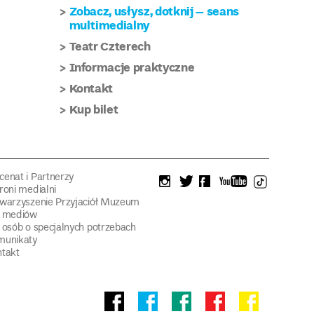
Zobacz, usłysz, dotknij – seans
multimedialny
Teatr Czterech
Informacje praktyczne
Kontakt
Kup bilet
enat i Partnerzy
instagram
twitter
facebook
youtube
tiktok
roni medialni
warzyszenie Przyjaciół Muzeum
a mediów
 osób o specjalnych potrzebach
munikaty
takt
Facebook
facebook
facebook
Facebook
facebook
Muzeum
Pawilonu
Muzeum
Panoramy
Stowarzyszeni