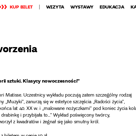
KUP BILET
WIZYTA
WYSTAWY
EDUKACJA
K
worzenia
rii sztuki. Klasycy nowoczesności”
nri Matisse. Uczestnicy wykładu poczują zatem szczególny rodzaj
ny „Muzyki”, zanurzą się w estetyce szczęścia „Radości życia”,
końca lat 40. XX w. i „malowane nożyczkami” pod koniec życia kol
a drabinkę i przybijała to…” Wykład poświęcony twórcy,
worzył z kwadratów i żegnał się jako smutny król.