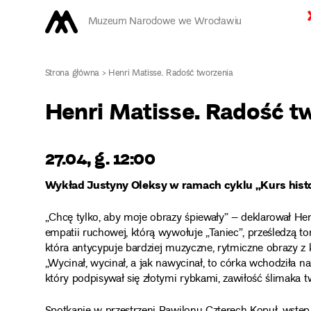
Muzeum Narodowe we Wrocławiu
Strona główna
>
Henri Matisse. Radość tworzenia
Henri Matisse. Radość t
27.04, g. 12:00
Wykład Justyny Oleksy w ramach cyklu „Kurs histo
„Chcę tylko, aby moje obrazy śpiewały” – deklarował He
empatii ruchowej, którą wywołuje „Taniec”, prześledzą to
która antycypuje bardziej muzyczne, rytmiczne obrazy z 
„Wycinał, wycinał, a jak nawycinał, to córka wchodziła n
który podpisywał się złotymi rybkami, zawiłość ślimaka t