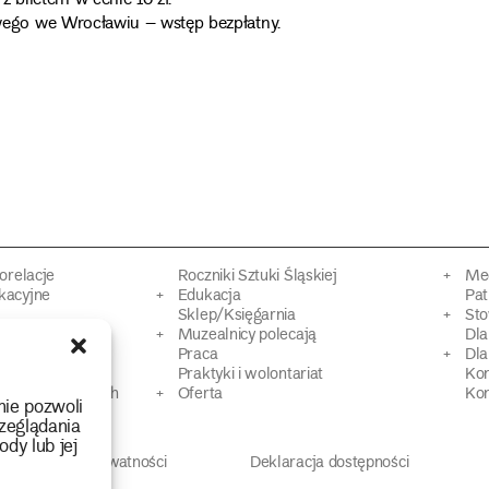
 biletem w cenie 10 zł.
ego we Wrocławiu – wstęp bezpłatny.
torelacje
Roczniki Sztuki Śląskiej
Mec
kacyjne
Edukacja
Pat
Sklep/Księgarnia
Sto
mowy
Muzealnicy polecają
Dl
Praca
Dla
 Dziedzictwa
Praktyki i wolontariat
Ko
 strat wojennych
Oferta
Kon
nie pozwoli
zeglądania
ody lub jej
Polityka prywatności
Deklaracja dostępności