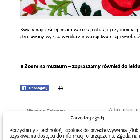
Kwiaty najczęściej inspirowane są naturą i przypominają t
stylizowany wygląd wynika z inwencji twórczej i wyobraźn
■ Zoom na muzeum – zapraszamy również do lekt
print
Udostępnij
Aktualności i fo
Muzeum Cyfrowe
Fotorelacje edu
O muzeum
Zarządzaj zgodą
Intrygujące!
Konserwacja
Muzealne roz
Użyczenia obiektów
Korzystamy z technologii cookies do przechowywania i/lub
Kolekcja
Biblioteka
uzyskiwania dostępu do informacji o urządzeniu. Zgoda na 
Europejskie Dni
Wydawnictwo