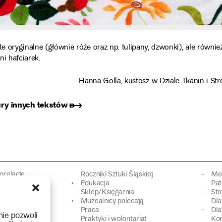
e oryginalne (głównie róże oraz np. tulipany, dzwonki), ale równie
i hafciarek.
Hanna Golla, kustosz w Dziale Tkanin i St
ury innych tekstów ➸
torelacje
Roczniki Sztuki Śląskiej
Mec
kacyjne
Edukacja
Pat
Sklep/Księgarnia
Sto
mowy
Muzealnicy polecają
Dl
Praca
Dla
nie pozwoli
 Dziedzictwa
Praktyki i wolontariat
Ko