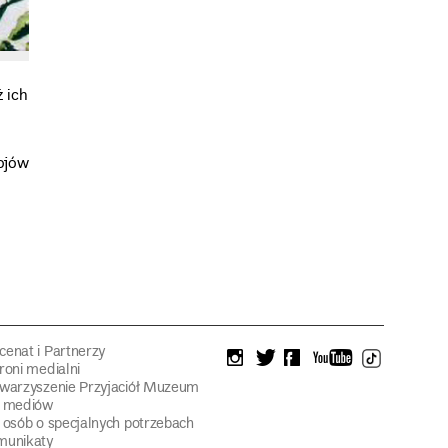
ż ich
rojów
enat i Partnerzy
instagram
twitter
facebook
youtube
tiktok
roni medialni
warzyszenie Przyjaciół Muzeum
a mediów
 osób o specjalnych potrzebach
munikaty