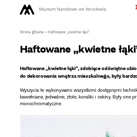
Muzeum Narodowe we Wrocławiu
Strona główna
>
Haftowane „kwietne łąki”
Haftowane „kwietne łąki
Haftowane „kwietne łąki”, zdobiące odświętne ubior
do dekorowania wnętrza mieszkalnego, były bar
Wyszycia te wykonywano wszystkimi dostępnymi technikami
bawełniane, jedwabne, złote, koraliki i cekiny. Były one 
monochromatyczne.