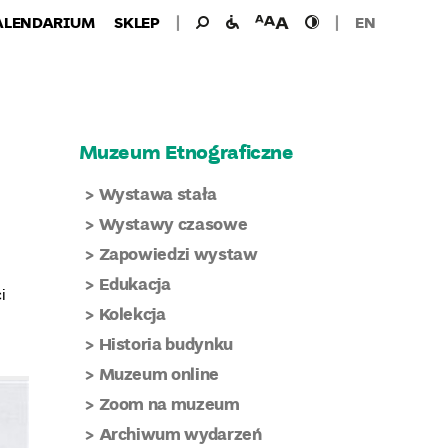
Wyszukiwanie
Wyszukaj
udogodnienia
wielkość
wysoki
ALENDARIUM
SKLEP
EN
dla:
dla
czcionki
kontrast
niepełnosprawnych
Muzeum Etnograficzne
Wystawa stała
Wystawy czasowe
Zapowiedzi wystaw
Edukacja
i
Kolekcja
Historia budynku
Muzeum online
Zoom na muzeum
Archiwum wydarzeń