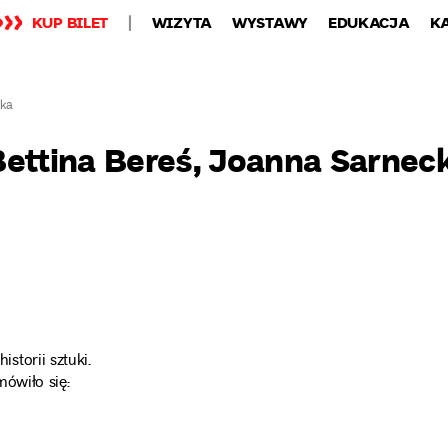
KUP BILET
WIZYTA
WYSTAWY
EDUKACJA
K
cka
ttina Bereś, Joanna Sarnec
storii sztuki.
mówiło się: