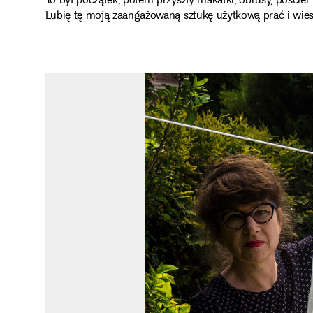
To był początek, potem przyszły makatki, obrusy, pościel
Lubię tę moją zaangażowaną sztukę użytkową prać i wiesz