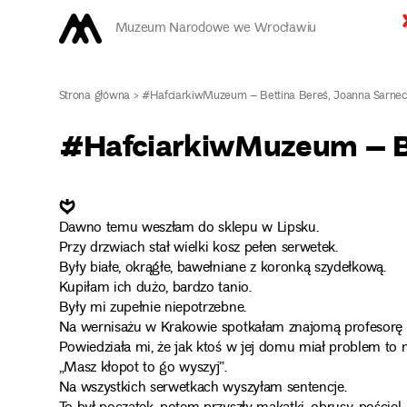
Muzeum Narodowe we Wrocławiu
Strona główna
>
#HafciarkiwMuzeum – Bettina Bereś, Joanna Sarne
#HafciarkiwMuzeum – Be
❦
Dawno temu weszłam do sklepu w Lipsku.
Przy drzwiach stał wielki kosz pełen serwetek.
Były białe, okrągłe, bawełniane z koronką szydełkową.
Kupiłam ich dużo, bardzo tanio.
Były mi zupełnie niepotrzebne.
Na wernisażu w Krakowie spotkałam znajomą profesorę hi
Powiedziała mi, że jak ktoś w jej domu miał problem to 
„Masz kłopot to go wyszyj”.
Na wszystkich serwetkach wyszyłam sentencje.