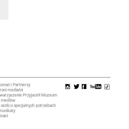
enat i Partnerzy
instagram
twitter
facebook
youtube
tiktok
roni medialni
warzyszenie Przyjaciół Muzeum
a mediów
 osób o specjalnych potrzebach
munikaty
takt