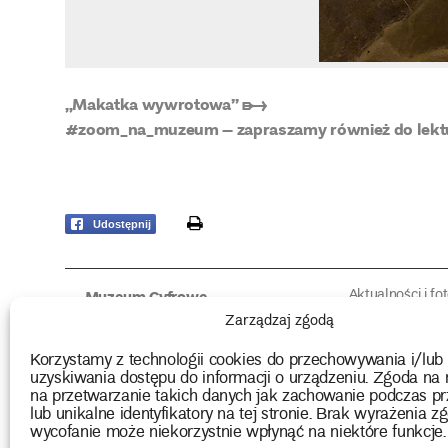
„Makatka wywrotowa” ➸
#zoom_na_muzeum – zapraszamy również do lekt
print
Udostępnij
Aktualności i fo
Muzeum Cyfrowe
Fotorelacje edu
O muzeum
Zarządzaj zgodą
Intrygujące!
Konserwacja
Muzealne roz
Użyczenia obiektów
Korzystamy z technologii cookies do przechowywania i/lub
Kolekcja
Biblioteka
uzyskiwania dostępu do informacji o urządzeniu. Zgoda na 
Europejskie Dni
Wydawnictwo
na przetwarzanie takich danych jak zachowanie podczas pr
Programy badań
Multimedia
lub unikalne identyfikatory na tej stronie. Brak wyrażenia zg
wycofanie może niekorzystnie wpłynąć na niektóre funkcje.