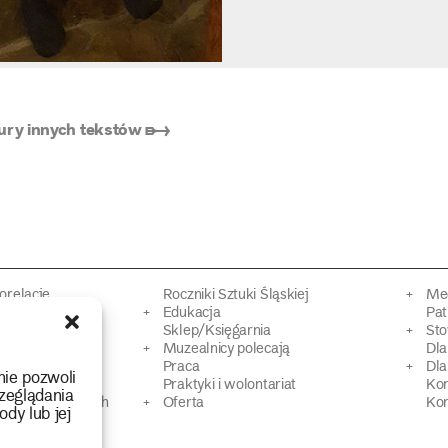
ury innych tekstów ➸
torelacje
Roczniki Sztuki Śląskiej
Mec
kacyjne
Edukacja
Pat
Sklep/Księgarnia
Sto
mowy
Muzealnicy polecają
Dl
Praca
Dla
nie pozwoli
 Dziedzictwa
Praktyki i wolontariat
Ko
zeglądania
 strat wojennych
Oferta
Kon
ody lub jej