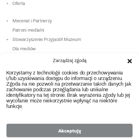
Oferta
Mecenat i Partnerzy
Patroni medialni
Stowarzyszenie Przyjaciół Muzeum
Dla mediów
Dla osób o specjalnych potrzebach
Zarządzaj zgodą
Komunikaty
Korzystamy z technologii cookies do przechowywania
Kontakt
i/lub uzyskiwania dostępu do informacji o urządzeniu.
Zgoda na nie pozwoli na przetwarzanie takich danych jak
zachowanie podczas przeglądania lub unikalne
instagram
twitter
facebook
youtube
tiktok
identyfikatory na tej stronie. Brak wyrażenia zgody lub jej
wycofanie może niekorzystnie wpłynąć na niektóre
funkcje.
Polityka prywatności
Deklaracja dostępności
Akceptuję
2026 Copyright by Muzeum Narodowe we Wrocławiu