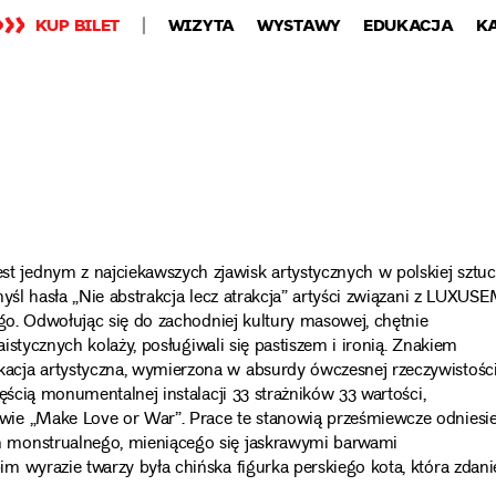
KUP BILET
WIZYTA
WYSTAWY
EDUKACJA
K
jednym z najciekawszych zjawisk artystycznych w polskiej sztu
yśl hasła „Nie abstrakcja lecz atrakcja” artyści związani z LUXUS
ego. Odwołując się do zachodniej kultury masowej, chętnie
aistycznych kolaży, posługiwali się pastiszem i ironią. Znakiem
cja artystyczna, wymierzona w absurdy ówczesnej rzeczywistości
ęścią monumentalnej instalacji 33 strażników 33 wartości,
ie „Make Love or War”. Prace te stanowią prześmiewcze odniesie
 monstrualnego, mieniącego się jaskrawymi barwami
m wyrazie twarzy była chińska figurka perskiego kota, która zdan