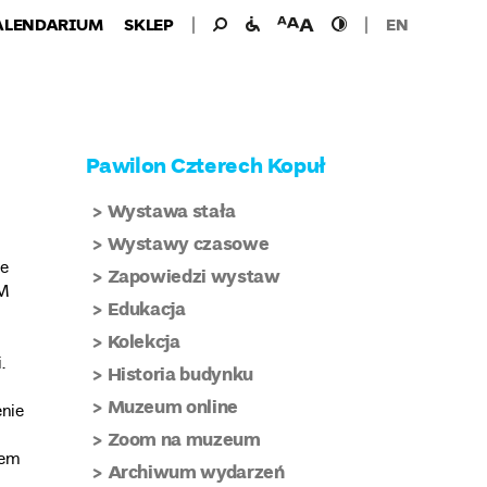
Wyszukiwanie
Wyszukaj
udogodnienia
wielkość
wysoki
ALENDARIUM
SKLEP
EN
dla:
dla
czcionki
kontrast
niepełnosprawnych
Pawilon Czterech Kopuł
Wystawa stała
Wystawy czasowe
ce
Zapowiedzi wystaw
EM
Edukacja
Kolekcja
.
Historia budynku
Muzeum online
nie
Zoom na muzeum
iem
Archiwum wydarzeń