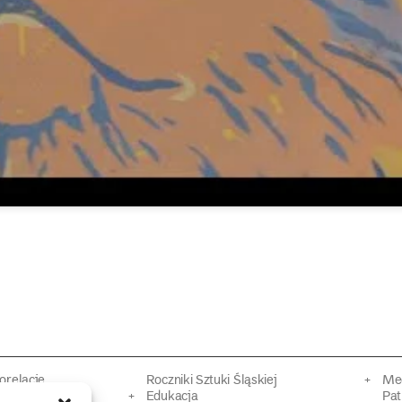
torelacje
Roczniki Sztuki Śląskiej
Mec
kacyjne
Edukacja
Pat