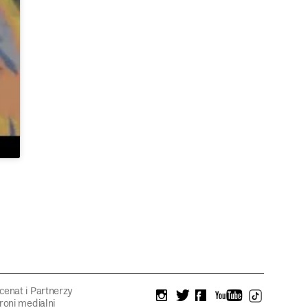
enat i Partnerzy
instagram
twitter
facebook
youtube
tiktok
roni medialni