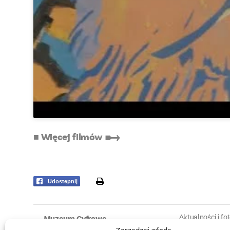
■ Więcej filmów ➸
print
Udostępnij
Aktualności i fo
Muzeum Cyfrowe
Fotorelacje edu
O muzeum