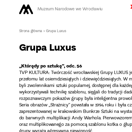
Muzeum Narodowe we Wrocławiu
Strona główna
>
Grupa Luxus
Grupa Luxus
„Którędy po sztukę”, odc. 56
TVP KULTURA: Twórczość wrocławskiej Grupy LUXUS jest 
przełomu lat osiemdziesiątych i dziewięćdziesiątych. W m
byli zwolennikami sztuki popularnej, dostępnej dla każd
wykorzystywali technikę szablonu, sięgali do tradycji dad
rozpoznawczym pokazów grupy była inteligentna prowoka
Seria obrazów „Strażnicy” powstała w 1994 roku i była cz
zaprezentowanej w krakowskim Bunkrze Sztuki na wystaw
do barwnych multiplikacji Andy Warhola. Pierwowzorem
oraz multiplikowanego za pomocą szablonu kotka o głupi
grupy wyraża agresywną niewinność.