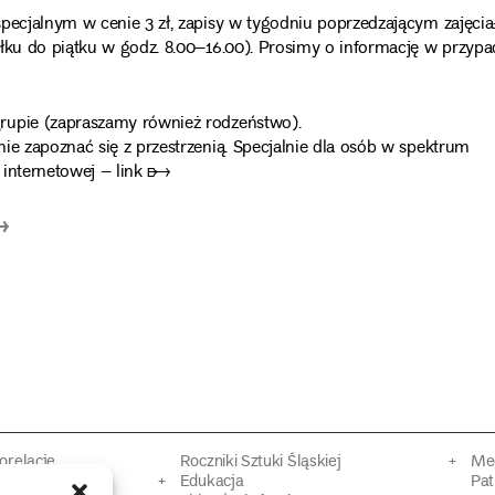
pecjalnym w cenie 3 zł, zapisy w tygodniu poprzedzającym zajęcia
ałku do piątku w godz. 8.00–16.00). Prosimy o informację w przyp
rupie (zapraszamy również rodzeństwo).
ie zapoznać się z przestrzenią. Specjalnie dla osób w spektrum
e internetowej – link ➸
➸
torelacje
Roczniki Sztuki Śląskiej
Mec
kacyjne
Edukacja
Pat