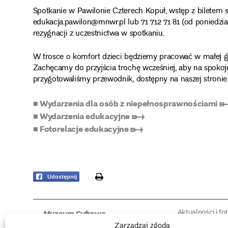
Spotkanie w Pawilonie Czterech Kopuł, wstęp z biletem s
edukacja.pawilon@mnwr.pl lub 71 712 71 81 (od poniedzi
rezygnacji z uczestnictwa w spotkaniu.
W trosce o komfort dzieci będziemy pracować w małej g
Zachęcamy do przyjścia trochę wcześniej, aby na spokojn
przygotowaliśmy
przewodnik, dostępny na naszej stroni
■ Wydarzenia dla osób z niepełnosprawnościami 
■ Wydarzenia edukacyjne ➸
■ Fotorelacje edukacyjne ➸
print
Udostępnij
Aktualności i fo
Muzeum Cyfrowe
Fotorelacje edu
O muzeum
Zarządzaj zgodą