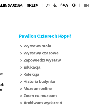
Wyszukiwanie
Wyszukaj
udogodnienia
wielkość
wysoki
ALENDARIUM
SKLEP
EN
dla:
dla
czcionki
kontrast
niepełnosprawnych
Pawilon Czterech Kopuł
Wystawa stała
Wystawy czasowe
Zapowiedzi wystaw
Edukacja
wej
Kolekcja
Historia budynku
jak
Muzeum online
m.
Zoom na muzeum
Archiwum wydarzeń