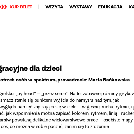
KUP BILET
WIZYTA
WYSTAWY
EDUKACJA
K
racyjne dla dzieci
 potrzeb osób w spektrum, prowadzenie: Marta Bańkowska
elsku: „by heart” – „przez serce”. Na tej zabawnej różnicy języko
macz stanie się punktem wyjścia do namysłu nad tym, jak
ygląda pamięć zapisująca się w ciele – w geście, ruchu, rytmie, i 
ć, jak wspomnienia można zapisać kolorem, rytmem, linią i ruche
h warstw powstaną delikatne wielowarstwowe prace – osobiste mapy
 coś, co można w sobie poczuć, zanim się to zrozumie.