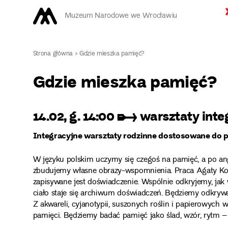
Muzeum Narodowe we Wrocławiu
Strona główna
>
Gdzie mieszka pamięć?
Gdzie mieszka pamięć?
14.02, g. 14:00 ➸ warsztaty integ
Integracyjne warsztaty rodzinne dostosowane do
W języku polskim uczymy się czegoś na pamięć, a po angi
zbudujemy własne obrazy-wspomnienia. Praca Agaty Kos
zapisywane jest doświadczenie. Wspólnie odkryjemy, jak w
ciało staje się archiwum doświadczeń. Będziemy odkrywa
Z akwareli, cyjanotypii, suszonych roślin i papierowyc
pamięci. Będziemy badać pamięć jako ślad, wzór, rytm –