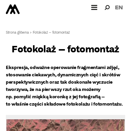
Wyszukiw
Wyszuk
EN
dla:
Strona główna
>
Fotokolaż – fotomontaż
Fotokolaż – fotomontaż
Ekspresja, odważne operowanie fragmentami zdjęć,
stosowanie ciekawych, dynamicznych cięć i skrótów
perspektywicznych oraz tak doskonałe wyczucie
tworzywa, że na pierwszy rzut oka możemy
np. pomylić miękką koronkę z jej fotografią –
to właśnie części składowe fotokolażu i fotomontażu.