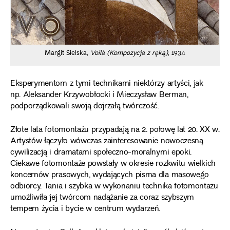
M
Margit Sielska,
Voilà (Kompozycja z ręką)
, 1934
wą
Eksperymentom z tymi technikami niektórzy artyści, jak
np. Aleksander Krzywobłocki i Mieczysław Berman,
podporządkowali swoją dojrzałą twórczość.
Złote lata fotomontażu przypadają na 2. połowę lat 20. XX w.
Artystów łączyło wówczas zainteresowanie nowoczesną
cywilizacją i dramatami społeczno-moralnymi epoki.
Ciekawe fotomontaże powstały w okresie rozkwitu wielkich
koncernów prasowych, wydających pisma dla masowego
odbiorcy. Tania i szybka w wykonaniu technika fotomontażu
umożliwiła jej twórcom nadążanie za coraz szybszym
tempem życia i bycie w centrum wydarzeń.