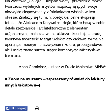
Na wystawie „Collage – klejone światy” prześledzić można
twórczość wybitnych artystów rozpoczynających swoje
niezwykłe eksperymenty z fotokolażem właśnie w tym
okresie. Znalazły się tu m.in. poetyckie, pełne ekspresji
fotokolaże Aleksandra Krzywobłockiego, które łączą w sobie
detale rzeźbiarskie i architektoniczne z elementami
organicznymi, malarska w charakterze, akcentująca urodę
tworzywa twórczość Margit Sielskiej czy ciekawe formalnie,
operujące mocnymi płaszczyznami koloru, propagandowe,
ale i mniej znane surrealizujące kompozycje Mieczysława
Bermana.
Anna Chmielarz, kustosz w Dziale Malarstwa MNWr
■ Zoom na muzeum – zapraszamy również do lektury
innych tekstów ➸
print
Udostępnij