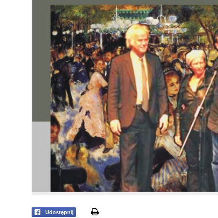
print
Udostępnij