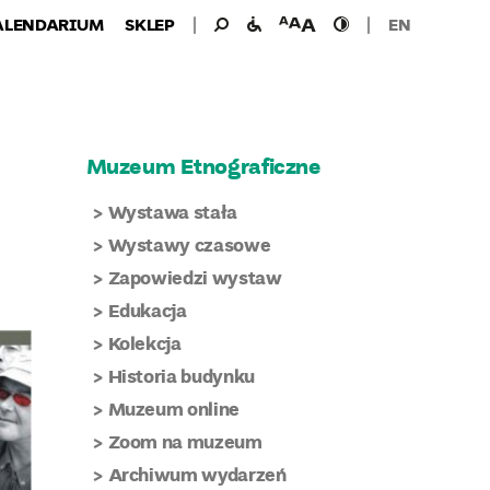
Wyszukiwanie
Wyszukaj
udogodnienia
wielkość
wysoki
ALENDARIUM
SKLEP
EN
dla:
dla
czcionki
kontrast
niepełnosprawnych
Muzeum Etnograficzne
Wystawa stała
Wystawy czasowe
Zapowiedzi wystaw
Edukacja
Kolekcja
Historia budynku
Muzeum online
Zoom na muzeum
Archiwum wydarzeń