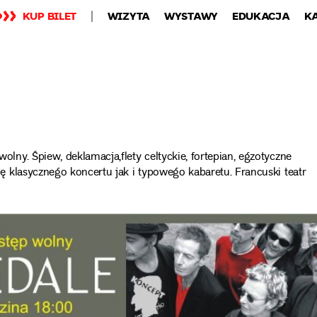
KUP BILET
WIZYTA
WYSTAWY
EDUKACJA
K
ny. Śpiew, deklamacja,flety celtyckie, fortepian, egzotyczne
 klasycznego koncertu jak i typowego kabaretu. Francuski teatr