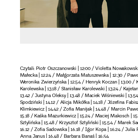
Czytali: Piotr Oszczanowski | 12:00 / Violetta Nowakowska 
Małecka | 12.24 / Małgorzata Matuszewska | 12.30 / Paweł
Weronika Zwierzyńska | 12.54 / Henryk Koczan | 13.00 / K
Karolewska | 13.18 / Stanisław Karolewski | 13.24 / Kajeta
13.42 / Justyna Oleksy | 13.48 / Maciek Wiśniewski | 13.5
Spodziński | 14.12 / Alicja Mikółka | 14.18 / Józefina Fabi
Klimkiewicz | 14.42 / Zofia Manijak | 14.48 / Marcin Paweł 
15.18 / Kaśka Mazurkiewicz | 15.24 / Maciej Makosch | 1
Sztylińska | 15.48 / Krzysztof Sztyliński | 15.54 / Marek 
16.12 / Zofia Sadowska | 16.18 / Igor Kopa | 16.24 / Julia
Anna Janus | 16.48 / Barbara Banaś | 16.54