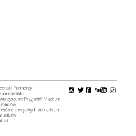
enat i Partnerzy
instagram
twitter
facebook
youtube
tiktok
roni medialni
warzyszenie Przyjaciół Muzeum
a mediów
 osób o specjalnych potrzebach
munikaty
takt