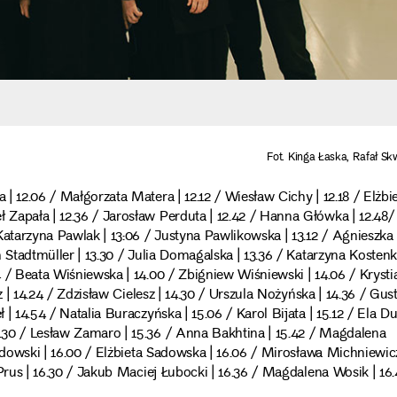
Fot. Kinga Łaska, Rafał S
| 12.06 / Małgorzata Matera | 12.12 / Wiesław Cichy | 12.18 / Elżbi
 Zapała | 12.36 / Jarosław Perduta | 12.42 / Hanna Główka | 12.48/
atarzyna Pawlak | 13:06 / Justyna Pawlikowska | 13.12 / Agnieszka
n Stadtmüller | 13.30 / Julia Domagalska | 13.36 / Katarzyna Kostenk
4 / Beata Wiśniewska | 14.00 / Zbigniew Wiśniewski | 14.06 / Krysti
sz | 14.24 / Zdzisław Cielesz | 14.30 / Urszula Nożyńska | 14.36 / Gu
| 14.54 / Natalia Buraczyńska | 15.06 / Karol Bijata | 15.12 / Ela Du
5.30 / Lesław Zamaro | 15.36 / Anna Bakhtina | 15.42 / Magdalena
Sadowski | 16.00 / Elżbieta Sadowska | 16.06 / Mirosława Michniewicz
 Prus | 16.30 / Jakub Maciej Łubocki | 16.36 / Magdalena Wosik | 16.