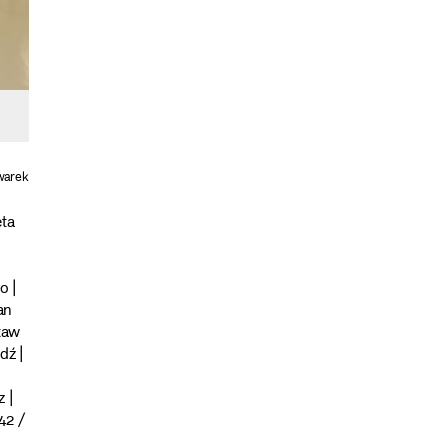
kwarek
eta
o |
an
staw
dź |
 |
42 /