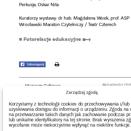
Perkusja: Oskar Nita
Kuratorzy wystawy: dr hab. Magdalena Wosik, prof. AS
Wrocławski Maraton Czytelniczy / Teatr Czterech
■ Fotorelacje edukacyjne ➸
print
Udostępnij
Aktualności i fo
Muzeum Cyfrowe
Fotorelacje edu
O muzeum
Zarządzaj zgodą
Intrygujące!
Konserwacja
Muzealne roz
Użyczenia obiektów
Korzystamy z technologii cookies do przechowywania i/lub
Kolekcja
Biblioteka
uzyskiwania dostępu do informacji o urządzeniu. Zgoda na 
Europejskie Dni
Wydawnictwo
na przetwarzanie takich danych jak zachowanie podczas pr
Programy badań
Multimedia
lub unikalne identyfikatory na tej stronie. Brak wyrażenia zg
wycofanie może niekorzystnie wpłynąć na niektóre funkcje.