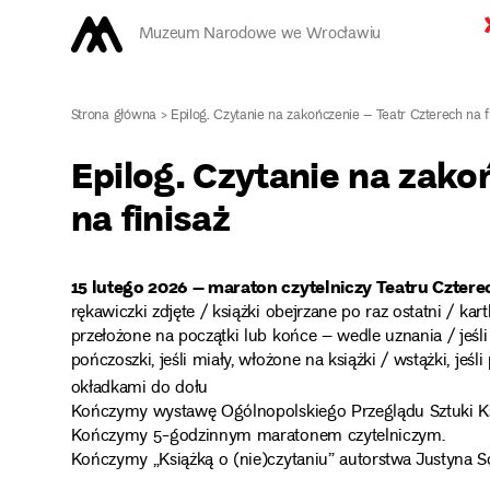
Muzeum Narodowe we Wrocławiu
Strona główna
>
Epilog. Czytanie na zakończenie – Teatr Czterech na f
Epilog. Czytanie na zako
na finisaż
15 lutego 2026 – maraton czytelniczy Teatru Cztere
rękawiczki zdjęte / książki obejrzane po raz ostatni / ka
przełożone na początki lub końce – wedle uznania / jeśli 
pończoszki, jeśli miały, włożone na książki / wstążki, jeśl
okładkami do dołu
Kończymy wystawę Ogólnopolskiego Przeglądu Sztuki Ksi
Kończymy 5-godzinnym maratonem czytelniczym.
Kończymy „Książką o (nie)czytaniu” autorstwa Justyna S