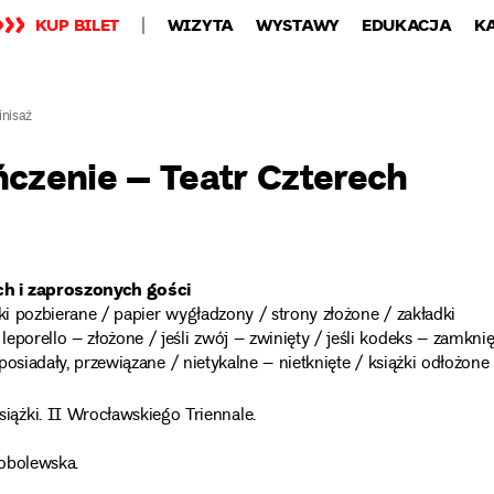
KUP BILET
WIZYTA
WYSTAWY
EDUKACJA
K
inisaż
ńczenie – Teatr Czterech
ch i zaproszonych gości
rtki pozbierane / papier wygładzony / strony złożone / zakładki
leporello – złożone / jeśli zwój – zwinięty / jeśli kodeks – zamknię
i posiadały, przewiązane / nietykalne – nietknięte / książki odłożone
ążki. II Wrocławskiego Triennale.
obolewska.