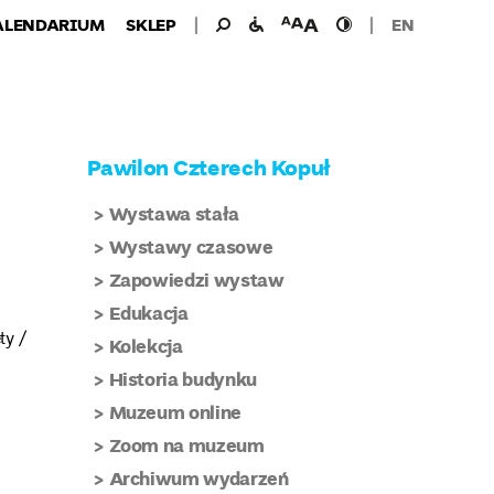
Wyszukiwanie
Wyszukaj
udogodnienia
wielkość
wysoki
ALENDARIUM
SKLEP
EN
dla:
dla
czcionki
kontrast
niepełnosprawnych
Pawilon Czterech Kopuł
Wystawa stała
Wystawy czasowe
Zapowiedzi wystaw
Edukacja
ty /
Kolekcja
Historia budynku
Muzeum online
Zoom na muzeum
Archiwum wydarzeń