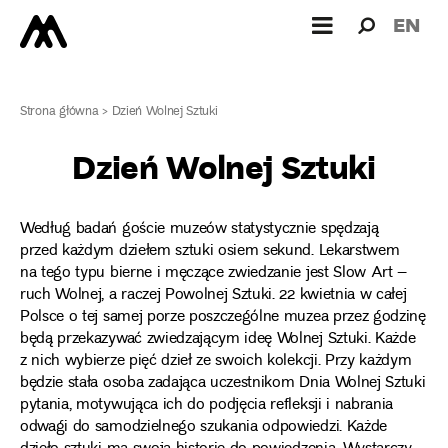
Wyszukiw
Wyszuk
EN
dla:
Strona główna
>
Dzień Wolnej Sztuki
Dzień Wolnej Sztuki
Według badań goście muzeów statystycznie spędzają
przed każdym dziełem sztuki osiem sekund. Lekarstwem
na tego typu bierne i męczące zwiedzanie jest Slow Art –
ruch Wolnej, a raczej Powolnej Sztuki. 22 kwietnia w całej
Polsce o tej samej porze poszczególne muzea przez godzinę
będą przekazywać zwiedzającym ideę Wolnej Sztuki. Każde
z nich wybierze pięć dzieł ze swoich kolekcji. Przy każdym
będzie stała osoba zadająca uczestnikom Dnia Wolnej Sztuki
pytania, motywująca ich do podjęcia refleksji i nabrania
odwagi do samodzielnego szukania odpowiedzi. Każde