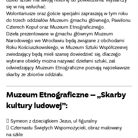
dzieło sztuki ma swoją historię do powiedzenia. Wystarczy
się w nią wsłuchać.
Wolontariusze oraz goście specjalni zapraszają w tym roku
do trzech oddziałów Muzeum: gmachu głównego, Pawilonu
Czterech Kopuł oraz Muzeum Etnograficznego.
Dzieła prezentowane w gmachu głównym Muzeum
Narodowego we Wrocławiu będą związane z obchodami
Roku Kościuszkowskiego, w Muzeum Sztuki Współczesnej
zwiedzający będą mieli szansę dowiedzieć się, dlaczego
wybrane obiekty można nazywać dziełami sztuki, zaś
odwiedzający Muzeum Etnograficzne poznają najciekawsze
skarby ze zbiorów oddziału.
Muzeum Etnograficzne – „Skarby
kultury ludowej”:
 Symeon z dzieciątkiem Jezus, ul figuralny
 Czternastu Świętych Wspomożycieli, obraz malowany
na szkle