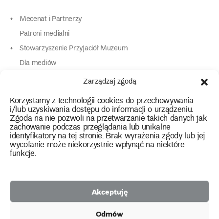
Mecenat i Partnerzy
Patroni medialni
Stowarzyszenie Przyjaciół Muzeum
Dla mediów
Dla osób o specjalnych potrzebach
Zarządzaj zgodą
Komunikaty
Korzystamy z technologii cookies do przechowywania
Kontakt
i/lub uzyskiwania dostępu do informacji o urządzeniu.
Zgoda na nie pozwoli na przetwarzanie takich danych jak
zachowanie podczas przeglądania lub unikalne
instagram
twitter
facebook
youtube
tiktok
identyfikatory na tej stronie. Brak wyrażenia zgody lub jej
wycofanie może niekorzystnie wpłynąć na niektóre
funkcje.
Polityka prywatności
Deklaracja dostępności
Akceptuję
2026 Copyright by Muzeum Narodowe we Wrocławiu
Odmów
Facebook
facebook
facebook
Facebook
facebook