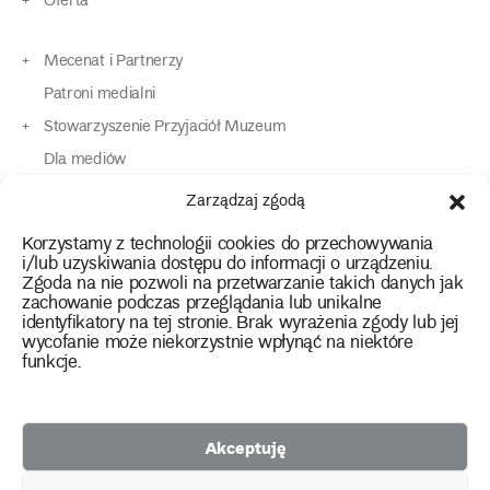
Oferta
Mecenat i Partnerzy
Patroni medialni
Stowarzyszenie Przyjaciół Muzeum
Dla mediów
Dla osób o specjalnych potrzebach
Zarządzaj zgodą
Komunikaty
Korzystamy z technologii cookies do przechowywania
Kontakt
i/lub uzyskiwania dostępu do informacji o urządzeniu.
Zgoda na nie pozwoli na przetwarzanie takich danych jak
zachowanie podczas przeglądania lub unikalne
instagram
twitter
facebook
youtube
tiktok
identyfikatory na tej stronie. Brak wyrażenia zgody lub jej
wycofanie może niekorzystnie wpłynąć na niektóre
funkcje.
Polityka prywatności
Deklaracja dostępności
Akceptuję
2026 Copyright by Muzeum Narodowe we Wrocławiu