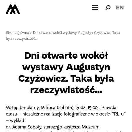
Wyszukiw
Wyszuk
EN
dla:
Strona główna
>
Dni otwarte wokół wystawy Augustyn Czyżowicz. Taka
była rzeczywistość…
Dni otwarte wokół
wystawy Augustyn
Czyżowicz. Taka była
rzeczywistość…
Wstęp bezpłatny. 16 lipca (sobota), godz. 15.00, „Prawda
czasu – niezależne realizacje fotograficzne w okresie PRL-u”
– wykład
dr. Adama Soboty, starszego kustosza Muzeum