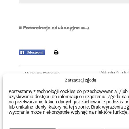
■ Fotorelacje edukacyjne ➸
print
Udostępnij
Aktualności i fo
Muzeum Cyfrowe
Fotorelacje edu
O muzeum
Zarządzaj zgodą
Intrygujące!
Konserwacja
Muzealne roz
Użyczenia obiektów
Korzystamy z technologii cookies do przechowywania i/lub
Kolekcja
Biblioteka
uzyskiwania dostępu do informacji o urządzeniu. Zgoda na 
Europejskie Dni
Wydawnictwo
na przetwarzanie takich danych jak zachowanie podczas pr
Programy badań
Multimedia
lub unikalne identyfikatory na tej stronie. Brak wyrażenia zg
wycofanie może niekorzystnie wpłynąć na niektóre funkcje.
2026 Copyright by Muzeum Narodowe we Wrocławiu