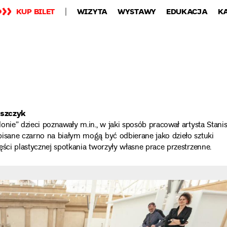
KUP BILET
WIZYTA
WYSTAWY
EDUKACJA
K
Uszczyk
nie” dzieci poznawały m.in., w jaki sposób pracował artysta Stani
pisane czarno na białym mogą być odbierane jako dzieło sztuki
ści plastycznej spotkania tworzyły własne prace przestrzenne.