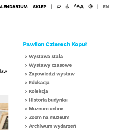
Wyszukiwanie
Wyszukaj
udogodnienia
wielkość
wysoki
ALENDARIUM
SKLEP
EN
dla:
dla
czcionki
kontrast
niepełnosprawnych
Pawilon Czterech Kopuł
Wystawa stała
Wystawy czasowe
sław
Zapowiedzi wystaw
Edukacja
Kolekcja
Historia budynku
Muzeum online
Zoom na muzeum
Archiwum wydarzeń