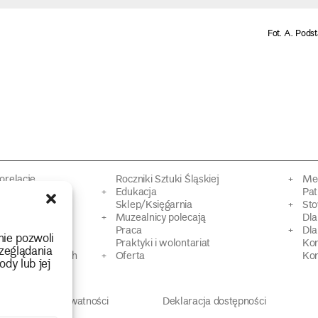
Fot. A. Pods
torelacje
Roczniki Sztuki Śląskiej
Mec
kacyjne
Edukacja
Pat
Sklep/Księgarnia
Sto
mowy
Muzealnicy polecają
Dl
Praca
Dla
nie pozwoli
 Dziedzictwa
Praktyki i wolontariat
Ko
zeglądania
 strat wojennych
Oferta
Kon
ody lub jej
Polityka prywatności
Deklaracja dostępności