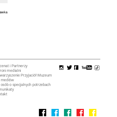
tawka
enat i Partnerzy
instagram
twitter
facebook
youtube
tiktok
roni medialni
warzyszenie Przyjaciół Muzeum
a mediów
 osób o specjalnych potrzebach
munikaty
takt
Facebook
facebook
facebook
Facebook
facebook
Muzeum
Pawilonu
Muzeum
Panoramy
Stowarzyszeni