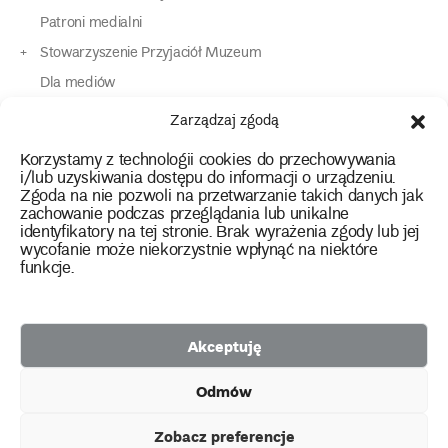
Patroni medialni
Stowarzyszenie Przyjaciół Muzeum
Dla mediów
Dla osób o specjalnych potrzebach
Zarządzaj zgodą
Komunikaty
Korzystamy z technologii cookies do przechowywania
Kontakt
i/lub uzyskiwania dostępu do informacji o urządzeniu.
Zgoda na nie pozwoli na przetwarzanie takich danych jak
zachowanie podczas przeglądania lub unikalne
instagram
twitter
facebook
youtube
tiktok
identyfikatory na tej stronie. Brak wyrażenia zgody lub jej
wycofanie może niekorzystnie wpłynąć na niektóre
funkcje.
Polityka prywatności
Deklaracja dostępności
Akceptuję
2026 Copyright by Muzeum Narodowe we Wrocławiu
Odmów
Facebook
facebook
facebook
Facebook
facebook
Muzeum
Pawilonu
Muzeum
Panoramy
Stowarzyszenie
Projekty
Narodowego
Czterech
Etnograficznego
Racławickiej
Przyjaciół
Zobacz preferencje
unijne