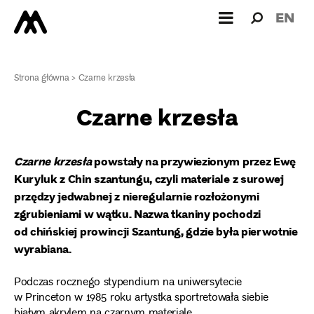
Wyszukiw
Wyszuk
EN
dla:
Strona główna
>
Czarne krzesła
Czarne krzesła
Czarne krzesła
powstały na przywiezionym przez Ewę
Kuryluk z Chin szantungu, czyli materiale z surowej
przędzy jedwabnej z nieregularnie rozłożonymi
zgrubieniami w wątku. Nazwa tkaniny pochodzi
od chińskiej prowincji Szantung, gdzie była pierwotnie
wyrabiana.
Podczas rocznego stypendium na uniwersytecie
w Princeton w 1985 roku artystka sportretowała siebie
białym akrylem na czarnym materiale.