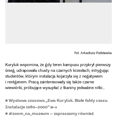
Fot. Arkadiusz Podstawka
Kuryluk wspomina, że gdy teren kampusu przykrył pierwszy
śnieg, udrapowała chusty na czarnych krzesłach, intrygując
studentów, którym instalacja kojarzyła się z negatywem
i rentgenem. Pracą zainteresowały się także czarne
wiewiórki, próbujące wysupłać z tkaniny jedwabne nitki…
■ Wystawa czasowa „Ewa Kuryluk. Białe fałdy czasu.
Instalacje 1980–2000” ➸
■ #zoom_na_muzeum – zapraszamy również