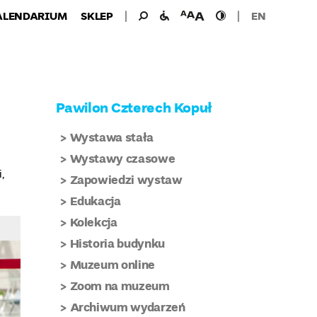
Wyszukiwanie
Wyszukaj
udogodnienia
wielkość
wysoki
ALENDARIUM
SKLEP
EN
dla:
dla
czcionki
kontrast
niepełnosprawnych
Pawilon Czterech Kopuł
Wystawa stała
Wystawy czasowe
,
Zapowiedzi wystaw
Edukacja
Kolekcja
Historia budynku
Muzeum online
Zoom na muzeum
Archiwum wydarzeń