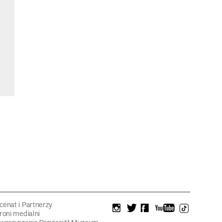
enat i Partnerzy
instagram
twitter
facebook
youtube
tiktok
roni medialni