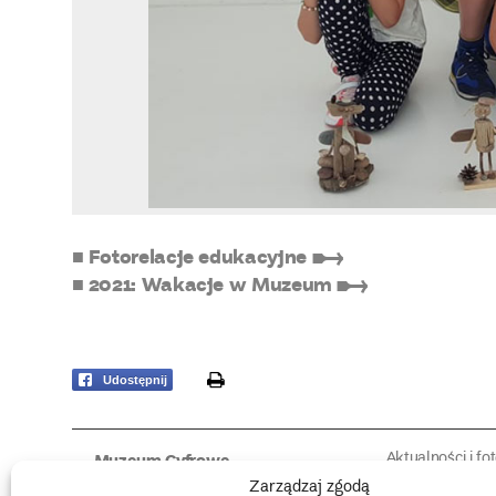
■ Fotorelacje edukacyjne ➸
■ 2021: Wakacje w Muzeum ➸
print
Udostępnij
Aktualności i fo
Muzeum Cyfrowe
Fotorelacje edu
O muzeum
Zarządzaj zgodą