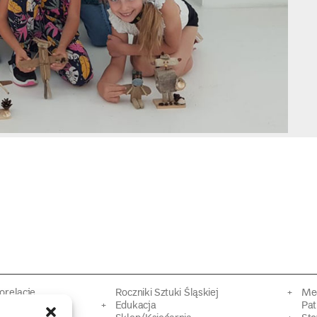
torelacje
Roczniki Sztuki Śląskiej
Mec
kacyjne
Edukacja
Pat