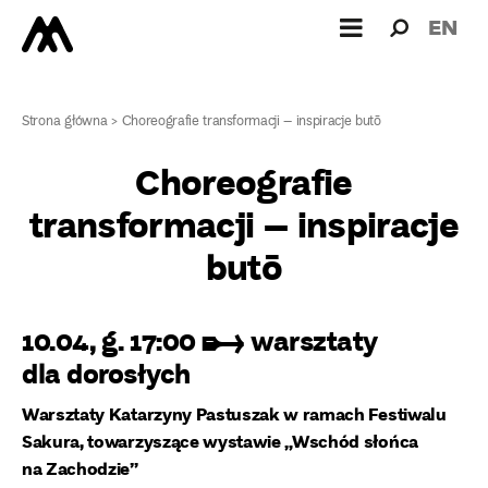
Wyszukiw
Wyszuk
EN
dla:
Strona główna
>
Choreografie transformacji – inspiracje butō
Choreografie
transformacji – inspiracje
butō
10.04, g. 17:00 ➸ warsztaty
dla dorosłych
Warsztaty Katarzyny Pastuszak w ramach Festiwalu
Sakura, towarzyszące wystawie „Wschód słońca
na Zachodzie”