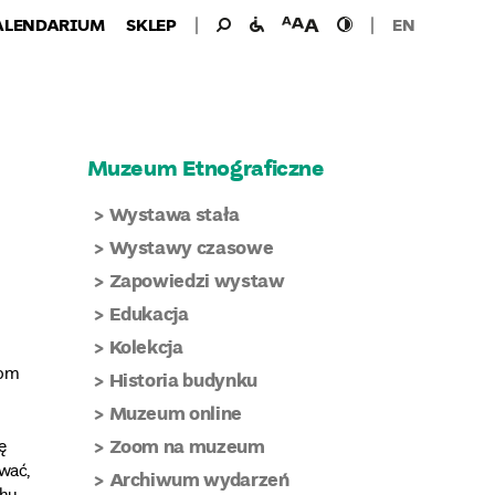
Wyszukiwanie
Wyszukaj
udogodnienia
wielkość
wysoki
ALENDARIUM
SKLEP
EN
dla:
dla
czcionki
kontrast
niepełnosprawnych
Muzeum Etnograficzne
Wystawa stała
Wystawy czasowe
Zapowiedzi wystaw
Edukacja
Kolekcja
tom
Historia budynku
Muzeum online
Zoom na muzeum
ę
wać,
Archiwum wydarzeń