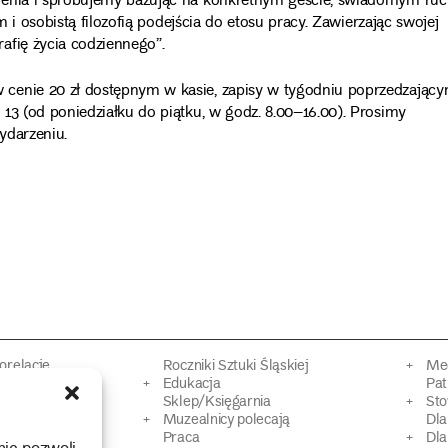
ienia i spróbujemy bazując na konkretnym geście, świadomym ruc
m i osobistą filozofią podejścia do etosu pracy. Zawierzając swojej
afię życia codziennego”.
 cenie 20 zł dostępnym w kasie, zapisy w tygodniu poprzedzając
13 (od poniedziałku do piątku, w godz. 8.00–16.00). Prosimy
ydarzeniu.
torelacje
Roczniki Sztuki Śląskiej
Mec
kacyjne
Edukacja
Pat
Sklep/Księgarnia
Sto
mowy
Muzealnicy polecają
Dl
Praca
Dla