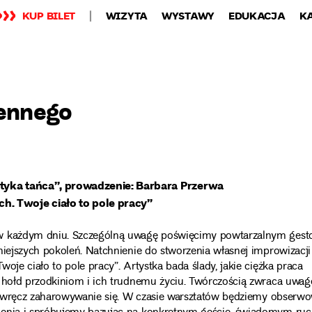
KUP BILET
WIZYTA
WYSTAWY
EDUKACJA
K
iennego
tyka tańca”, prowadzenie: Barbara Przerwa
. Twoje ciało to pole pracy”
y w każdym dniu. Szczególną uwagę poświęcimy powtarzalnym ges
niejszych pokoleń. Natchnienie do stworzenia własnej improwizacji
oje ciało to pole pracy”. Artystka bada ślady, jakie ciężka praca
e hołd przodkiniom i ich trudnemu życiu. Twórczością zwraca uwag
czy wręcz zaharowywanie się. W czasie warsztatów będziemy obserwo