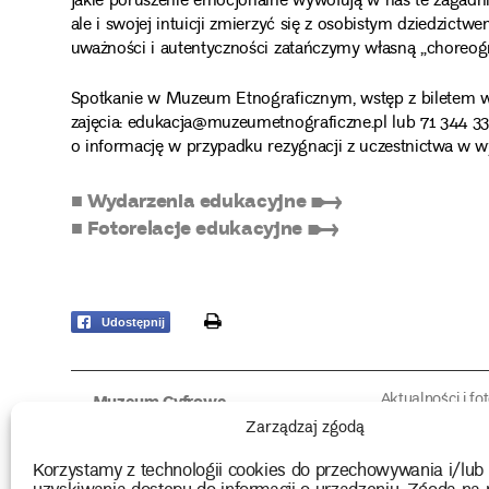
jakie poruszenie emocjonalne wywołują w nas te zagadn
ale i swojej intuicji zmierzyć się z osobistym dziedzictwe
uważności i autentyczności zatańczymy własną „choreogr
Spotkanie w Muzeum Etnograficznym, wstęp z biletem w
zajęcia: edukacja@muzeumetnograficzne.pl lub 71 344 33 
o informację w przypadku rezygnacji z uczestnictwa w w
■ Wydarzenia edukacyjne ➸
■ Fotorelacje edukacyjne ➸
print
Udostępnij
Aktualności i fo
Muzeum Cyfrowe
Fotorelacje edu
O muzeum
Zarządzaj zgodą
Intrygujące!
Konserwacja
Muzealne roz
Użyczenia obiektów
Korzystamy z technologii cookies do przechowywania i/lub
Kolekcja
Biblioteka