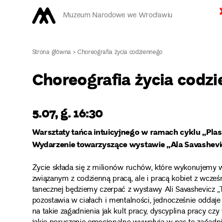
Muzeum Narodowe we Wrocławiu
Strona główna
>
Choreografia życia codziennego
Choreografia życia codz
5.07, g. 16:30
Warsztaty tańca intuicyjnego w ramach cyklu „Plas
Wydarzenie towarzyszące wystawie „Ala Savashevich
Życie składa się z milionów ruchów, które wykonujem
związanym z codzienną pracą, ale i pracą kobiet z wcześ
tanecznej będziemy czerpać z wystawy Ali Savashevicz „Tw
pozostawia w ciałach i mentalności, jednocześnie oddaj
na takie zagadnienia jak kult pracy, dyscyplina pracy 