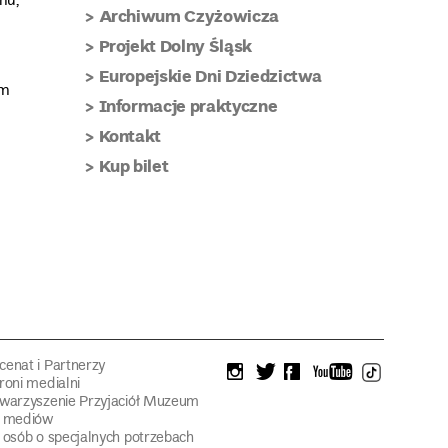
hu,
Archiwum Czyżowicza
Projekt Dolny Śląsk
Europejskie Dni Dziedzictwa
ym
Informacje praktyczne
Kontakt
Kup bilet
enat i Partnerzy
instagram
twitter
facebook
youtube
tiktok
roni medialni
warzyszenie Przyjaciół Muzeum
a mediów
 osób o specjalnych potrzebach