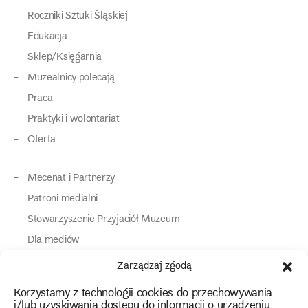
Roczniki Sztuki Śląskiej
Edukacja
Sklep/Księgarnia
Muzealnicy polecają
Praca
Praktyki i wolontariat
Oferta
Mecenat i Partnerzy
Patroni medialni
Stowarzyszenie Przyjaciół Muzeum
Dla mediów
Dla osób o specjalnych potrzebach
Zarządzaj zgodą
Komunikaty
Korzystamy z technologii cookies do przechowywania
Kontakt
i/lub uzyskiwania dostępu do informacji o urządzeniu.