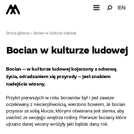
Wyszukiw
Wyszuk
EN
dla:
Strona główna
>
Bocian w kulturze ludowej
Bocian w kulturze ludowej
Bocian – w kulturze ludowej kojarzony z odnową
życia, odradzaniem się przyrody – jest znakiem
nadejścia wiosny.
Przylot pierwszych w roku bocianów był i jest zawsze
oczekiwany z niecierpliwością, wierzono bowiem, że bocian
przynosi ze sobą klucze, którymi otwierana jest ziemia, aby
uwolnić ze swojego wnętrza rośliny. Pierwsze bociany które
ujrzano danej wiosny wróżyły jaki będzie dany rok.