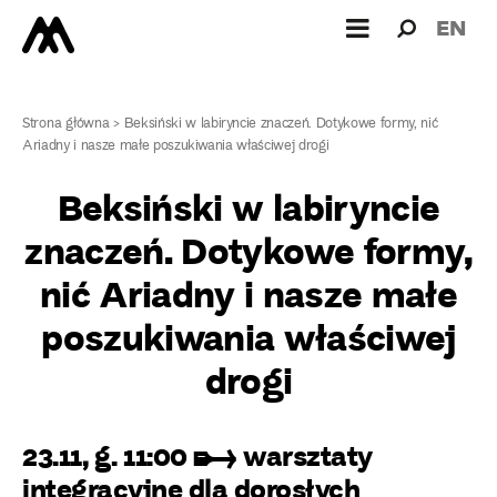
Wyszukiw
Wyszuk
EN
dla:
Strona główna
>
Beksiński w labiryncie znaczeń. Dotykowe formy, nić
Ariadny i nasze małe poszukiwania właściwej drogi
Beksiński w labiryncie
znaczeń. Dotykowe formy,
nić Ariadny i nasze małe
poszukiwania właściwej
drogi
23.11, g. 11:00 ➸ warsztaty
integracyjne dla dorosłych