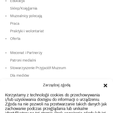
Edukacja
Sklep/Księgarnia
Muzealnicy polecają
Praca
Praktyki i wolontariat
Oferta
Mecenat i Partnerzy
Patroni medialni
Stowarzyszenie Przyjaciół Muzeum
Dla mediów
Dla osób o specjalnych potrzebach
Zarządzaj zgodą
Komunikaty
Korzystamy z technologii cookies do przechowywania
Kontakt
i/lub uzyskiwania dostępu do informacji o urządzeniu.
Zgoda na nie pozwoli na przetwarzanie takich danych jak
zachowanie podczas przeglądania lub unikalne
instagram
twitter
facebook
youtube
tiktok