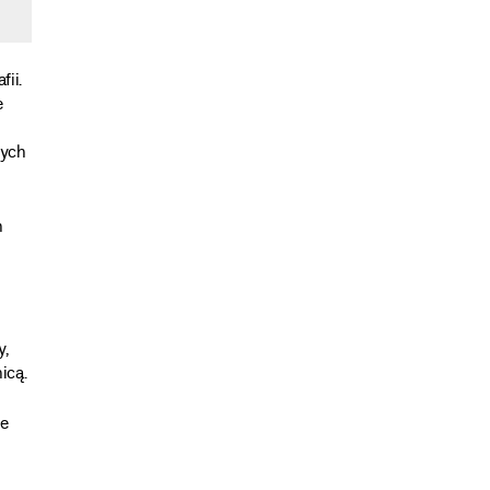
Jerzy Lewczyński,
ii.
e
nych
h
y,
icą.
ie