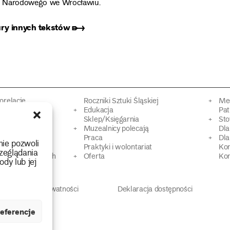
um Narodowego we Wrocławiu.
ury innych tekstów ➸
torelacje
Roczniki Sztuki Śląskiej
Mec
kacyjne
Edukacja
Pat
Sklep/Księgarnia
Sto
mowy
Muzealnicy polecają
Dl
Praca
Dla
nie pozwoli
 Dziedzictwa
Praktyki i wolontariat
Ko
zeglądania
 strat wojennych
Oferta
Kon
ody lub jej
Polityka prywatności
Deklaracja dostępności
eferencje