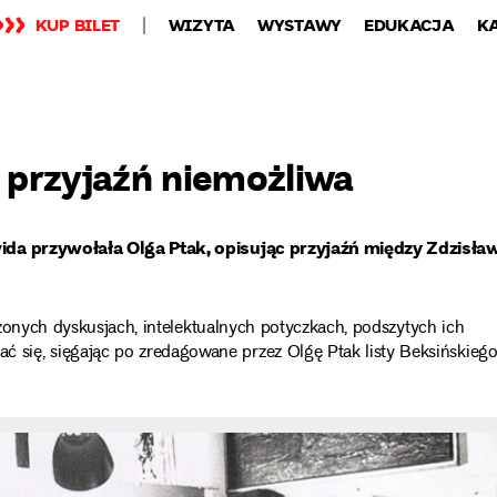
KUP BILET
WIZYTA
WYSTAWY
EDUKACJA
K
 przyjaźń niemożliwa
rwida przywołała Olga Ptak, opisując przyjaźń między Zdzisł
iczonych dyskusjach, intelektualnych potyczkach, podszytych ich
ię, sięgając po zredagowane przez Olgę Ptak listy Beksińskieg