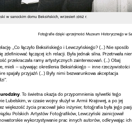
ński w sanockim domu Beksińskich, wrzesień 1962 r.
Fotografie dzięki uprzejmości Muzeum Historycznego w S
elację: „Co łączyło Beksińskiego i Lewczyńskiego? (…) Nie sposób
 zdefiniować łączącej ich relacji. Była jednak silna. Przetrwała nie
mość przekraczała ramy artystycznych zainteresowań. (…) Obaj
, mieli – używając określenia Beksińskiego – inne rzeczywistości
óre spajały przyjaźń (…) Były nimi bezwarunkowa akceptacja
zi”.
 urodziny
. To świetna okazja do przypomnienia sylwetki tego
e Lubelskim, w czasie wojny służył w Armii Krajowej, a po jej
z większość życia pracował jako inżynier, fotografia była jego pasj
wiązku Polskich Artystów Fotografików, Lewczyński zainicjował
a nowatorskie wykorzystywanie prac innych autorów, odkrywając ich