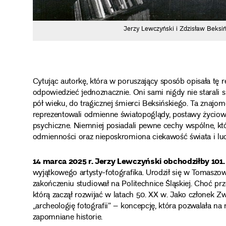
Jerzy Lewczyński i Zdzisław Beksi
Cytując autorkę, która w poruszający sposób opisała tę r
odpowiedzieć jednoznacznie. Oni sami nigdy nie starali się
pół wieku, do tragicznej śmierci Beksińskiego. Ta znajo
reprezentowali odmienne światopoglądy, postawy życiowe
psychiczne. Niemniej posiadali pewne cechy wspólne, kt
odmienności oraz nieposkromiona ciekawość świata i lud
14 marca 2025 r. Jerzy Lewczyński obchodziłby 101.
wyjątkowego artysty-fotografika. Urodził się w Tomaszowi
zakończeniu studiował na Politechnice Śląskiej. Choć prze
którą zaczął rozwijać w latach 50. XX w. Jako członek Z
„archeologię fotografii” – koncepcję, która pozwalała n
zapomniane historie.