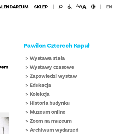
Wyszukiwanie
Wyszukaj
udogodnienia
wielkość
wysoki
ALENDARIUM
SKLEP
EN
dla:
dla
czcionki
kontrast
niepełnosprawnych
Pawilon Czterech Kopuł
Wystawa stała
awem
Wystawy czasowe
Zapowiedzi wystaw
Edukacja
Kolekcja
o
Historia budynku
Muzeum online
Zoom na muzeum
Archiwum wydarzeń