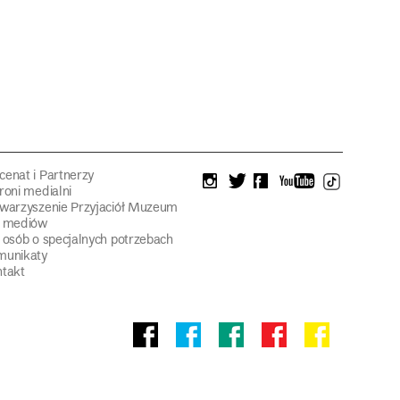
enat i Partnerzy
instagram
twitter
facebook
youtube
tiktok
roni medialni
warzyszenie Przyjaciół Muzeum
a mediów
 osób o specjalnych potrzebach
munikaty
takt
Facebook
facebook
facebook
Facebook
facebook
Muzeum
Pawilonu
Muzeum
Panoramy
Stowarzyszeni
Narodowego
Czterech
Etnograficznego
Racławickiej
Przyjaciół
Kopuł
Muzeum