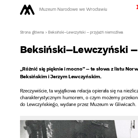
Muzeum Narodowe we Wrocławiu
Strona główna
>
Beksiński–Lewczyński – przyjaźń niemożliwa
Beksiński–Lewczyński –
„Różnić się pięknie i mocno” – te słowa z listu No
Beksińskim i Jerzym Lewczyńskim.
Rzeczywiście, ta wyjątkowa relacja opierała się na niezl
charakterystycznym humorem, o czym możemy przekonać s
do Lewczyńskiego, wydane przez Muzeum w Gliwicach.