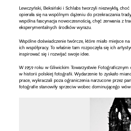
Lewczyński, Beksiński i Schlabs tworzyli niezwykłą, cho
opierała się na wspólnym dążeniu do przekraczania tradyc
wspólna fascynacja nowoczesnością, chęć zerwania z tr
eksperymentalnych środków wyrazu.
Wspólne doświadczenie twórcze, które miało miejsce na
ich współpracy. To właśnie tam rozpoczęła się ich artyst
inspirować się i rozwijać swoje idee.
W 1959 roku w Gliwickim Towarzystwie Fotograficznym 
w historii polskiej fotografii. Wydarzenie to zyskało mi
prace, wykraczali poza ograniczenia narzucone przez pan
fotografie stanowiły sprzeciw wobec dominującego wówcz