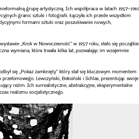
ć nieformalną grupę artystyczną. Ich współpraca w latach 1957–196
yjnych granic sztuki i fotografii. Łączyła ich przede wszystkim
adycyjnymi formami sztuki oraz poszukiwanie nowych,
 wystawie „Krok w Nowoczesność” w 1957 roku, stało się początki
yczna wymiana, która trwała kilka lat, pozwalając im wzajemnie
odbył się „Pokaz zamknięty” który stał się kluczowym momentem
ano przełomowego. Lewczyński, Beksiński i Schlas, prezentując swoje
ujący reżim. Ich surrealistyczne, abstrakcyjne, eksperymentalne
as realizmu socjalistycznego.