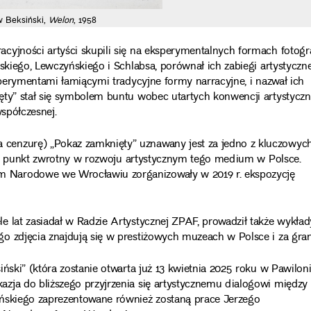
w Beksiński,
Welon
, 1958
yjności artyści skupili się na eksperymentalnych formach fotograf
skiego, Lewczyńskiego i Schlabsa, porównał ich zabiegi artystyczn
sperymentami łamiącymi tradycyjne formy narracyjne, i nazwał ich
ęty” stał się symbolem buntu wobec utartych konwencji artystycz
współczesnej.
cenzurę) „Pokaz zamknięty” uznawany jest za jedno z kluczowyc
otny punkt zwrotny w rozwoju artystycznym tego medium w Polsce.
 Narodowe we Wrocławiu zorganizowały w 2019 r. ekspozycję
 lat zasiadał w Radzie Artystycznej ZPAF, prowadził także wykład
o zdjęcia znajdują się w prestiżowych muzeach w Polsce i za gran
ński” (która zostanie otwarta już 13 kwietnia 2025 roku w Pawilon
zja do bliższego przyjrzenia się artystycznemu dialogowi między
ińskiego zaprezentowane również zostaną prace Jerzego