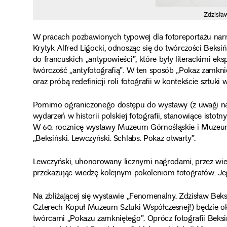
Zdzisła
W pracach pozbawionych typowej dla fotoreportażu narrac
Krytyk Alfred Ligocki, odnosząc się do twórczości Beksiń
do francuskich „antypowieści”, które były literackimi ek
twórczość „antyfotografią”. W ten sposób „Pokaz zamkni
oraz próbą redefinicji roli fotografii w kontekście sztuki 
Pomimo ograniczonego dostępu do wystawy (z uwagi na 
wydarzeń w historii polskiej fotografii, stanowiące ist
W 60. rocznicę wystawy Muzeum Górnośląskie i Muzeum
„Beksiński. Lewczyński. Schlabs. Pokaz otwarty”.
Lewczyński, uhonorowany licznymi nagrodami, przez wiele
przekazując wiedzę kolejnym pokoleniom fotografów. Jeg
Na zbliżającej się wystawie „Fenomenalny. Zdzisław Beksi
Czterech Kopuł Muzeum Sztuki Współczesnej!) będzie oka
twórcami „Pokazu zamkniętego”. Oprócz fotografii Beks