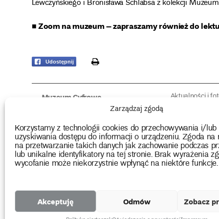
Lewczyńskiego i Bronisława Schlabsa z kolekcji Muze
■ Zoom na muzeum – zapraszamy również do lekt
print
Udostępnij
Aktualności i fo
Muzeum Cyfrowe
Fotorelacje edu
O muzeum
Zarządzaj zgodą
Intrygujące!
Konserwacja
Muzealne roz
Użyczenia obiektów
Korzystamy z technologii cookies do przechowywania i/lub
Kolekcja
Biblioteka
uzyskiwania dostępu do informacji o urządzeniu. Zgoda na 
Europejskie Dni
Wydawnictwo
na przetwarzanie takich danych jak zachowanie podczas pr
Programy badań
Multimedia
lub unikalne identyfikatory na tej stronie. Brak wyrażenia zg
wycofanie może niekorzystnie wpłynąć na niektóre funkcje.
2026 Copyright by Muzeum Narodowe we Wrocławiu
Akceptuję
Odmów
Zobacz pr
Projekty
unijne