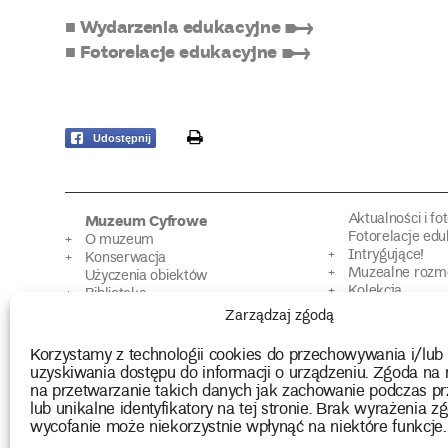
■ Wydarzenia edukacyjne ➸
■ Fotorelacje edukacyjne ➸
print
Udostępnij
Aktualności i fo
Muzeum Cyfrowe
Fotorelacje edu
O muzeum
Intrygujące!
Konserwacja
Muzealne roz
Użyczenia obiektów
Kolekcja
Biblioteka
Europejskie Dni
Wydawnictwo
Zarządzaj zgodą
Programy badań
Multimedia
Korzystamy z technologii cookies do przechowywania i/lub
uzyskiwania dostępu do informacji o urządzeniu. Zgoda na 
na przetwarzanie takich danych jak zachowanie podczas pr
2026 Copyright by Muzeum Narodowe we Wrocławiu
lub unikalne identyfikatory na tej stronie. Brak wyrażenia zg
wycofanie może niekorzystnie wpłynąć na niektóre funkcje.
Projekty