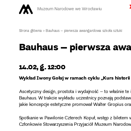
Muzeum Narodowe we Wrocławiu
Strona główna
>
Bauhaus – pierwsza awangardowa szkoła sztuki
Bauhaus – pierwsza awa
14.02, g. 12:00
Wykład Iwony Gołaj w ramach cyklu „Kurs historii
Ascetyczny design, prostota i wydajność – to właśnie te 
Bauhaus. W trakcie wykładu uczestnicy poznają podstaw
jakie koncepcje estetyczne promował Walter Gropius ora
Spotkanie w Pawilonie Czterech Kopuł, wstęp z biletem w
Członkowie Stowarzyszenia Przyjaciół Muzeum Narodow