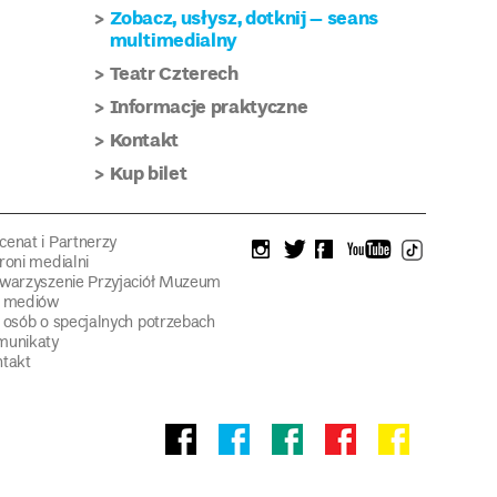
Zobacz, usłysz, dotknij – seans
multimedialny
Teatr Czterech
Informacje praktyczne
Kontakt
Kup bilet
enat i Partnerzy
instagram
twitter
facebook
youtube
tiktok
roni medialni
warzyszenie Przyjaciół Muzeum
a mediów
 osób o specjalnych potrzebach
munikaty
takt
Facebook
facebook
facebook
Facebook
facebook
Muzeum
Pawilonu
Muzeum
Panoramy
Stowarzyszeni
Narodowego
Czterech
Etnograficznego
Racławickiej
Przyjaciół