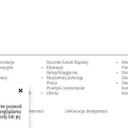
torelacje
Roczniki Sztuki Śląskiej
Mec
kacyjne
Edukacja
Pat
Sklep/Księgarnia
Sto
mowy
Muzealnicy polecają
Dl
Praca
Dla
 Dziedzictwa
Praktyki i wolontariat
Ko
 strat wojennych
Oferta
Kon
nie pozwoli
zeglądania
Polityka prywatności
Deklaracja dostępności
ody lub jej