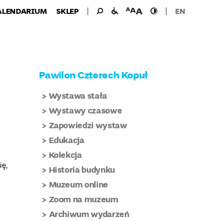
Wyszukiwanie
Wyszukaj
udogodnienia
wielkość
wysoki
ALENDARIUM
SKLEP
EN
dla:
dla
czcionki
kontrast
niepełnosprawnych
Pawilon Czterech Kopuł
Wystawa stała
Wystawy czasowe
Zapowiedzi wystaw
Edukacja
Kolekcja
ię,
Historia budynku
Muzeum online
Zoom na muzeum
Archiwum wydarzeń