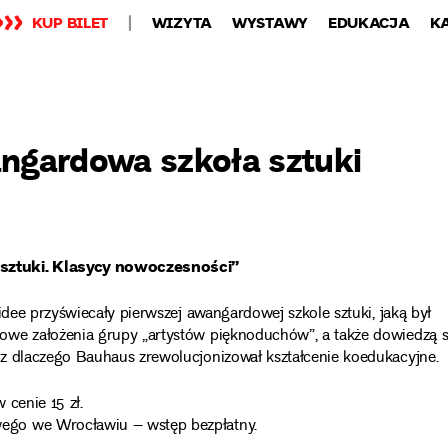
KUP BILET
WIZYTA
WYSTAWY
EDUKACJA
K
ngardowa szkoła sztuki
 sztuki. Klasycy nowoczesności”
idee przyświecały pierwszej awangardowej szkole sztuki, jaką był
owe założenia grupy „artystów pięknoduchów”, a także dowiedzą s
z dlaczego Bauhaus zrewolucjonizował kształcenie koedukacyjne.
 cenie 15 zł.
ego we Wrocławiu – wstęp bezpłatny.