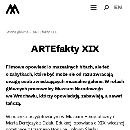
Wyszukiw
Wyszuk
EN
dla:
Strona główna
>
ARTEfakty XIX
ARTEfakty XIX
Filmowe opowieści o muzealnych hitach, ale też
o zabytkach, które być może nie od razu zwracają
uwagę osób zwiedzających muzealne galerie. W rolach
głównych pracownicy Muzeum Narodowego
we Wrocławiu, którzy opowiadają, zabawiają, a nawet
tańczą.
W odcinku przygotowanym w Muzeum Etnograficznym
Marta Derejczyk z Działu Edukacji opowiada o XIX-wiecznej
pozytywce z Czarnego Boru na Dolnym Śląsku.