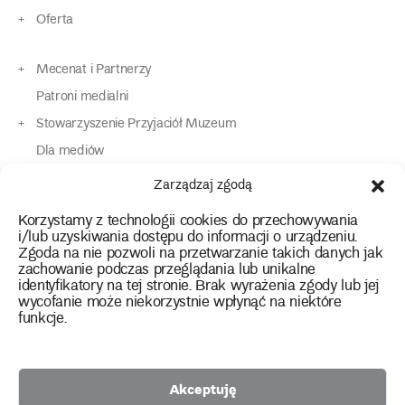
Oferta
Mecenat i Partnerzy
Patroni medialni
Stowarzyszenie Przyjaciół Muzeum
Dla mediów
Dla osób o specjalnych potrzebach
Zarządzaj zgodą
Komunikaty
Korzystamy z technologii cookies do przechowywania
Kontakt
i/lub uzyskiwania dostępu do informacji o urządzeniu.
Zgoda na nie pozwoli na przetwarzanie takich danych jak
zachowanie podczas przeglądania lub unikalne
instagram
twitter
facebook
youtube
tiktok
identyfikatory na tej stronie. Brak wyrażenia zgody lub jej
wycofanie może niekorzystnie wpłynąć na niektóre
funkcje.
Polityka prywatności
Deklaracja dostępności
Akceptuję
2026 Copyright by Muzeum Narodowe we Wrocławiu