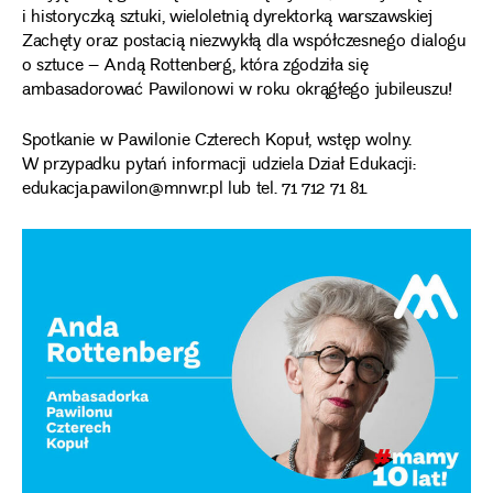
i historyczką sztuki, wieloletnią dyrektorką warszawskiej
Zachęty oraz postacią niezwykłą dla współczesnego dialogu
o sztuce – Andą Rottenberg, która zgodziła się
ambasadorować Pawilonowi w roku okrągłego jubileuszu!
Spotkanie w Pawilonie Czterech Kopuł, wstęp wolny.
W przypadku pytań informacji udziela Dział Edukacji:
edukacja.pawilon@mnwr.pl lub tel. 71 712 71 81.