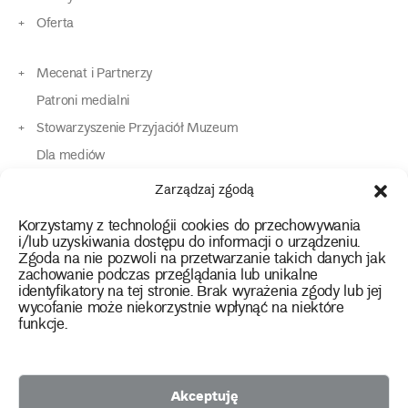
Oferta
Mecenat i Partnerzy
Patroni medialni
Stowarzyszenie Przyjaciół Muzeum
Dla mediów
Dla osób o specjalnych potrzebach
Zarządzaj zgodą
Komunikaty
Korzystamy z technologii cookies do przechowywania
Kontakt
i/lub uzyskiwania dostępu do informacji o urządzeniu.
Zgoda na nie pozwoli na przetwarzanie takich danych jak
zachowanie podczas przeglądania lub unikalne
instagram
twitter
facebook
youtube
tiktok
identyfikatory na tej stronie. Brak wyrażenia zgody lub jej
wycofanie może niekorzystnie wpłynąć na niektóre
funkcje.
Polityka prywatności
Deklaracja dostępności
Akceptuję