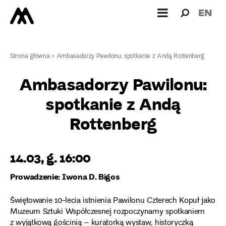
Wyszukiw
Wyszuk
EN
dla:
Strona główna
>
Ambasadorzy Pawilonu: spotkanie z Andą Rottenberg
Ambasadorzy Pawilonu:
spotkanie z Andą
Rottenberg
14.03, g. 16:00
Prowadzenie: Iwona D. Bigos
Świętowanie 10-lecia istnienia Pawilonu Czterech Kopuł jako
Muzeum Sztuki Współczesnej rozpoczynamy spotkaniem
z wyjątkową gościnią – kuratorką wystaw, historyczką