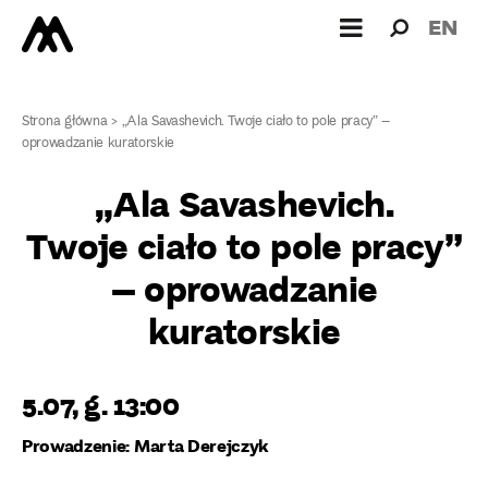
Wyszukiw
Wyszuk
EN
dla:
Strona główna
>
„Ala Savashevich. Twoje ciało to pole pracy” –
oprowadzanie kuratorskie
„Ala Savashevich.
Twoje ciało to pole pracy”
– oprowadzanie
kuratorskie
5.07, g. 13:00
Prowadzenie: Marta Derejczyk