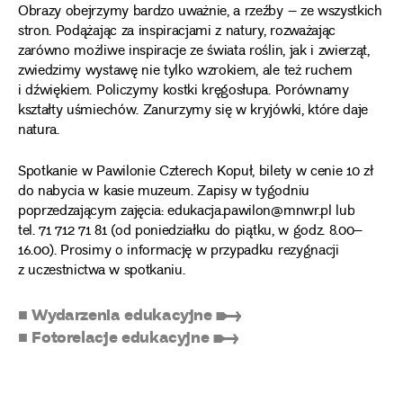
Obrazy obejrzymy bardzo uważnie, a rzeźby – ze wszystkich
stron. Podążając za inspiracjami z natury, rozważając
zarówno możliwe inspiracje ze świata roślin, jak i zwierząt,
zwiedzimy wystawę nie tylko wzrokiem, ale też ruchem
i dźwiękiem. Policzymy kostki kręgosłupa. Porównamy
kształty uśmiechów. Zanurzymy się w kryjówki, które daje
natura.
Spotkanie w Pawilonie Czterech Kopuł, bilety w cenie 10 zł
do nabycia w kasie muzeum. Zapisy w tygodniu
poprzedzającym zajęcia: edukacja.pawilon@mnwr.pl lub
tel. 71 712 71 81 (od poniedziałku do piątku, w godz. 8.00–
16.00). Prosimy o informację w przypadku rezygnacji
z uczestnictwa w spotkaniu.
■ Wydarzenia edukacyjne ➸
■ Fotorelacje edukacyjne ➸