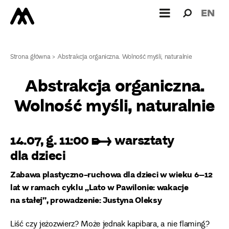
Wyszukiw
Wyszuk
EN
dla:
Strona główna
>
Abstrakcja organiczna. Wolność myśli, naturalnie
Abstrakcja organiczna.
Wolność myśli, naturalnie
14.07, g. 11:00 ➸ warsztaty
dla dzieci
Zabawa plastyczno-ruchowa dla dzieci w wieku 6–12
lat w ramach cyklu „Lato w Pawilonie: wakacje
na stałej”, prowadzenie: Justyna Oleksy
Liść czy jeżozwierz? Może jednak kapibara, a nie flaming?