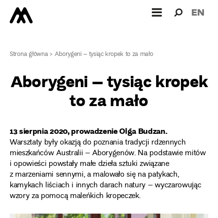
Wyszukiw
Wyszuk
EN
dla:
Strona główna
>
Aborygeni – tysiąc kropek to za mało
Aborygeni – tysiąc kropek
to za mało
13 sierpnia 2020, prowadzenie Olga Budzan.
Warsztaty były okazją do poznania tradycji rdzennych
mieszkańców Australii – Aborygenów. Na podstawie mitów
i opowieści powstały małe dzieła sztuki związane
z marzeniami sennymi, a malowało się na patykach,
kamykach liściach i innych darach natury – wyczarowując
wzory za pomocą maleńkich kropeczek.