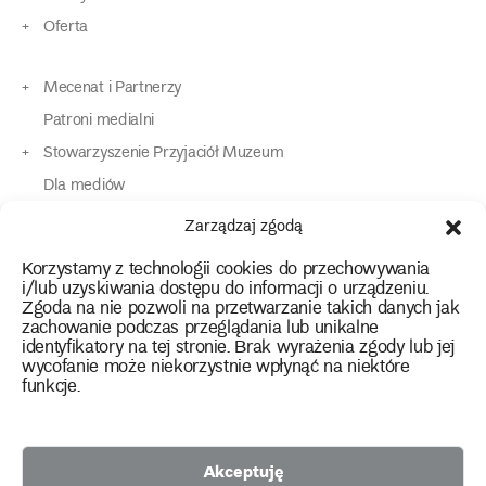
Oferta
Mecenat i Partnerzy
Patroni medialni
Stowarzyszenie Przyjaciół Muzeum
Dla mediów
Dla osób o specjalnych potrzebach
Zarządzaj zgodą
Komunikaty
Korzystamy z technologii cookies do przechowywania
Kontakt
i/lub uzyskiwania dostępu do informacji o urządzeniu.
Zgoda na nie pozwoli na przetwarzanie takich danych jak
zachowanie podczas przeglądania lub unikalne
instagram
twitter
facebook
youtube
tiktok
identyfikatory na tej stronie. Brak wyrażenia zgody lub jej
wycofanie może niekorzystnie wpłynąć na niektóre
funkcje.
Polityka prywatności
Deklaracja dostępności
Akceptuję