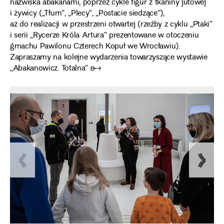
nazwiska abakanami, poprzez cykle figur z tkaniny jutowej
i żywicy („Tłum”, „Plecy”, „Postacie siedzące”),
aż do realizacji w przestrzeni otwartej (rzeźby z cyklu „Ptaki”
i serii „Rycerze Króla Artura” prezentowane w otoczeniu
gmachu Pawilonu Czterech Kopuł we Wrocławiu).
Zapraszamy na kolejne wydarzenia towarzyszące wystawie
„Abakanowicz. Totalna” ➸