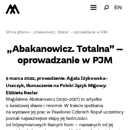
Wyszukiw
Wyszuk
EN
dla:
Strona główna
>
„Abakanowicz. Totalna” – oprowadzanie w PJM
„Abakanowicz. Totalna” –
oprowadzanie w PJM
5 marca 2022, prowadzenie: Agata Iżykowska-
Uszczyk, tłumaczenie na Polski Język Migowy:
Elżbieta Resler
Magdalena Abakanowicz (1930–2017) to artystka
o światowej sławie i renomie. W trakcie spotkania
na wystawie jej prac w Pawilonie Czterech Kopuł uczestnicy
poznali najważniejsze etapy jej twórczości:
od trójwymiarowych tkanych form – nazwanych od jej